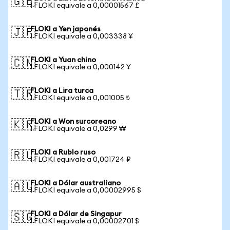
🇬🇧
1 FLOKI equivale a 0,00001567 £
FLOKI a Yen japonés
🇯🇵
1 FLOKI equivale a 0,003338 ¥
FLOKI a Yuan chino
🇨🇳
1 FLOKI equivale a 0,000142 ¥
FLOKI a Lira turca
🇹🇷
1 FLOKI equivale a 0,001005 ₺
FLOKI a Won surcoreano
🇰🇷
1 FLOKI equivale a 0,0299 ₩
FLOKI a Rublo ruso
🇷🇺
1 FLOKI equivale a 0,001724 ₽
FLOKI a Dólar australiano
🇦🇺
1 FLOKI equivale a 0,00002995 $
FLOKI a Dólar de Singapur
🇸🇬
1 FLOKI equivale a 0,00002701 $