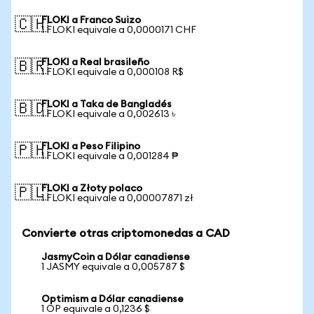
FLOKI a Franco Suizo
🇨🇭
1 FLOKI equivale a 0,0000171 CHF
FLOKI a Real brasileño
🇧🇷
1 FLOKI equivale a 0,000108 R$
FLOKI a Taka de Bangladés
🇧🇩
1 FLOKI equivale a 0,002613 ৳
FLOKI a Peso Filipino
🇵🇭
1 FLOKI equivale a 0,001284 ₱
FLOKI a Złoty polaco
🇵🇱
1 FLOKI equivale a 0,00007871 zł
Convierte otras criptomonedas a CAD
JasmyCoin a Dólar canadiense
1 JASMY equivale a 0,005787 $
Optimism a Dólar canadiense
1 OP equivale a 0,1236 $