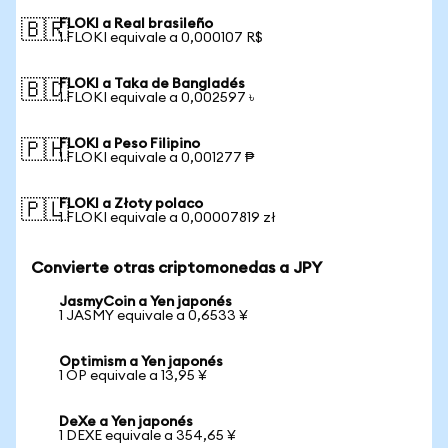
FLOKI a Real brasileño
🇧🇷
1 FLOKI equivale a 0,000107 R$
FLOKI a Taka de Bangladés
🇧🇩
1 FLOKI equivale a 0,002597 ৳
FLOKI a Peso Filipino
🇵🇭
1 FLOKI equivale a 0,001277 ₱
FLOKI a Złoty polaco
🇵🇱
1 FLOKI equivale a 0,00007819 zł
Convierte otras criptomonedas a JPY
JasmyCoin a Yen japonés
1 JASMY equivale a 0,6533 ¥
Optimism a Yen japonés
1 OP equivale a 13,95 ¥
DeXe a Yen japonés
1 DEXE equivale a 354,65 ¥