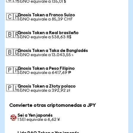
1 GNO equivale a 135,01 $
Gnosis Token a Franco Suizo
🇨🇭
1 GNO equivale a 85,39 CHF
Gnosis Token a Real brasileño
🇧🇷
1 GNO equivale a 538,63 R$
Gnosis Token a Taka de Bangladés
🇧🇩
1 GNO equivale a 13.043,55 ৳
Gnosis Token a Peso Filipino
🇵🇭
1 GNO equivale a 6417,69 ₱
Gnosis Token a Złoty polaco
🇵🇱
1 GNO equivale a 392,92 zł
Convierte otras criptomonedas a JPY
Sei a Yen japonés
1 SEI equivale a 6,62 ¥