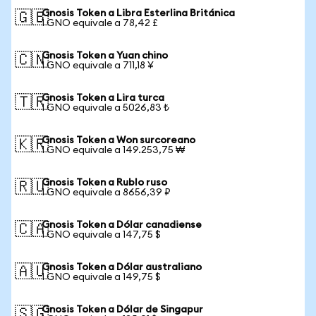
Gnosis Token a Libra Esterlina Británica
🇬🇧
1 GNO equivale a 78,42 £
Gnosis Token a Yuan chino
🇨🇳
1 GNO equivale a 711,18 ¥
Gnosis Token a Lira turca
🇹🇷
1 GNO equivale a 5026,83 ₺
Gnosis Token a Won surcoreano
🇰🇷
1 GNO equivale a 149.253,75 ₩
Gnosis Token a Rublo ruso
🇷🇺
1 GNO equivale a 8656,39 ₽
Gnosis Token a Dólar canadiense
🇨🇦
1 GNO equivale a 147,75 $
Gnosis Token a Dólar australiano
🇦🇺
1 GNO equivale a 149,75 $
Gnosis Token a Dólar de Singapur
🇸🇬