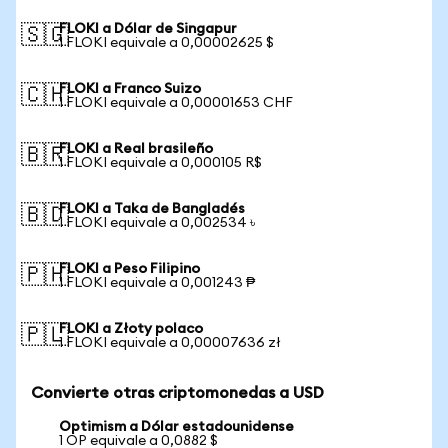
FLOKI a Dólar de Singapur
🇸🇬
1 FLOKI equivale a 0,00002625 $
FLOKI a Franco Suizo
🇨🇭
1 FLOKI equivale a 0,00001653 CHF
FLOKI a Real brasileño
🇧🇷
1 FLOKI equivale a 0,000105 R$
FLOKI a Taka de Bangladés
🇧🇩
1 FLOKI equivale a 0,002534 ৳
FLOKI a Peso Filipino
🇵🇭
1 FLOKI equivale a 0,001243 ₱
FLOKI a Złoty polaco
🇵🇱
1 FLOKI equivale a 0,00007636 zł
Convierte otras criptomonedas a USD
Optimism a Dólar estadounidense
1 OP equivale a 0,0882 $