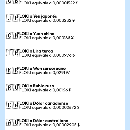
🇬🇧
1 FLOKI equivale a 0,00001522 £
FLOKI a Yen japonés
🇯🇵
1 FLOKI equivale a 0,003232 ¥
FLOKI a Yuan chino
🇨🇳
1 FLOKI equivale a 0,000138 ¥
FLOKI a Lira turca
🇹🇷
1 FLOKI equivale a 0,000976 ₺
FLOKI a Won surcoreano
🇰🇷
1 FLOKI equivale a 0,0291 ₩
FLOKI a Rublo ruso
🇷🇺
1 FLOKI equivale a 0,00166 ₽
FLOKI a Dólar canadiense
🇨🇦
1 FLOKI equivale a 0,00002872 $
FLOKI a Dólar australiano
🇦🇺
1 FLOKI equivale a 0,00002905 $