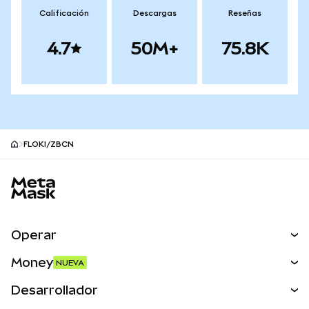
Calificación
Descargas
Reseñas
4.7
50M+
75.8K
FLOKI/ZBCN
Pie de página del sitio MetaMask
Operar
Canjear
Money
NUEVA
Predecir
NUEVA
Comprar
Desarrollador
Perps
NUEVA
Tarjeta
Ver los documentos