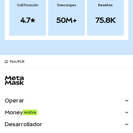
Calificación
Descargas
Reseñas
4.7
50M+
75.8K
Fon/PLN
Pie de página del sitio MetaMask
Operar
Canjear
Money
NUEVA
Predecir
NUEVA
Comprar
Desarrollador
Perps
NUEVA
Tarjeta
Ver los documentos