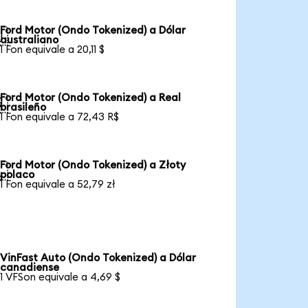
Ford Motor (Ondo Tokenized) a Dólar

australiano
1 Fon equivale a 20,11 $
Ford Motor (Ondo Tokenized) a Real

brasileño
1 Fon equivale a 72,43 R$
Ford Motor (Ondo Tokenized) a Złoty

polaco
1 Fon equivale a 52,79 zł
VinFast Auto (Ondo Tokenized) a Dólar
canadiense
1 VFSon equivale a 4,69 $