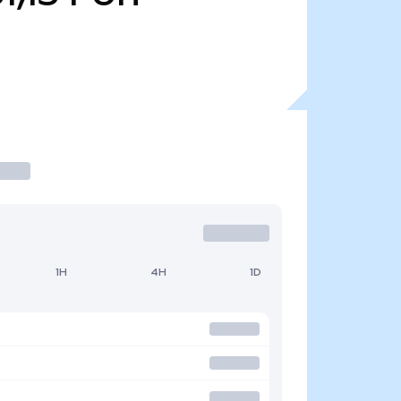
1H
4H
1D