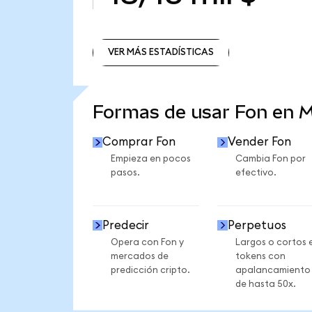
VER MÁS ESTADÍSTICAS
VER MÁS ESTADÍSTICAS
Formas de usar Fon en 
Comprar Fon
Vender Fon
Empieza en pocos
Cambia Fon por
pasos.
efectivo.
Predecir
Perpetuos
Opera con Fon y
Largos o cortos 
mercados de
tokens con
predicción cripto.
apalancamiento
de hasta 50x.