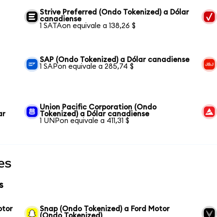
Strive Preferred (Ondo Tokenized) a Dólar
canadiense
1 SATAon equivale a 138,26 $
SAP (Ondo Tokenized) a Dólar canadiense
1 SAPon equivale a 285,74 $
Union Pacific Corporation (Ondo
ar
Tokenized) a Dólar canadiense
1 UNPon equivale a 411,31 $
es
s
otor
Snap (Ondo Tokenized) a Ford Motor
(Ondo Tokenized)