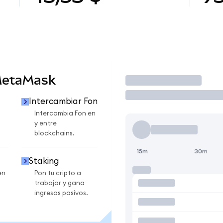
MetaMask
Operar
Intercambiar Fon
Intercambia Fon en
y entre
blockchains.
15m
30m
Staking
en
Pon tu cripto a
trabajar y gana
ingresos pasivos.