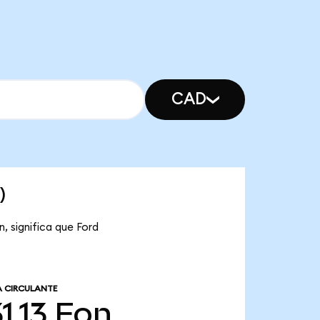
CAD
)
, significa que Ford
A CIRCULANTE
1,13
Fon