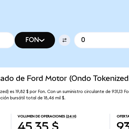
FON
cado de Ford Motor (Ondo Tokenized
d) es 19,82 $ por Fon. Con un suministro circulante de 931,13 Fon
ón bursátil total de 18,46 mil $.
VOLUMEN DE OPERACIONES
(24 H)
OFERT
45,35 $
93