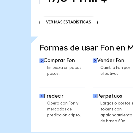
VER MÁS ESTADÍSTICAS
VER MÁS ESTADÍSTICAS
Formas de usar Fon en 
Comprar Fon
Vender Fon
Empieza en pocos
Cambia Fon por
pasos.
efectivo.
Predecir
Perpetuos
Opera con Fon y
Largos o cortos 
mercados de
tokens con
predicción cripto.
apalancamiento
de hasta 50x.