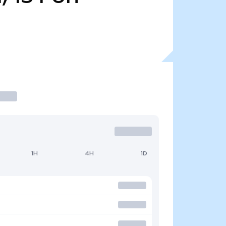
1H
4H
1D