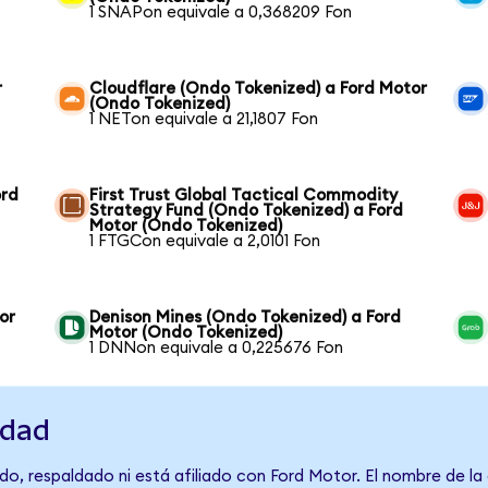
1 SNAPon equivale a 0,368209 Fon
r
Cloudflare (Ondo Tokenized) a Ford Motor
(Ondo Tokenized)
1 NETon equivale a 21,1807 Fon
ord
First Trust Global Tactical Commodity
Strategy Fund (Ondo Tokenized) a Ford
Motor (Ondo Tokenized)
1 FTGCon equivale a 2,0101 Fon
or
Denison Mines (Ondo Tokenized) a Ford
Motor (Ondo Tokenized)
1 DNNon equivale a 0,225676 Fon
idad
do, respaldado ni está afiliado con Ford Motor. El nombre de la