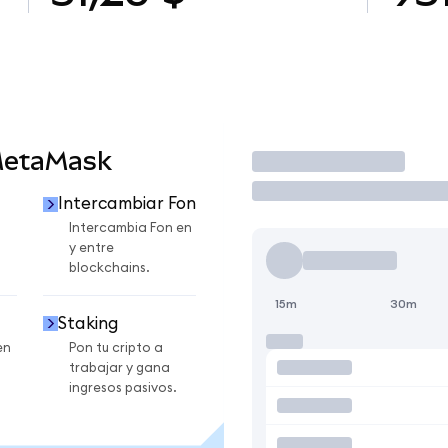
MetaMask
Operar
Intercambiar Fon
Intercambia Fon en
y entre
blockchains.
15m
30m
Staking
en
Pon tu cripto a
trabajar y gana
ingresos pasivos.