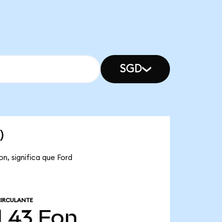
SGD
)
n, significa que Ford
CIRCULANTE
1,43
Fon