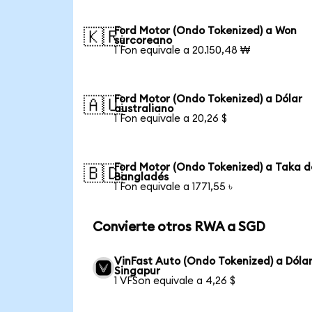
Ford Motor (Ondo Tokenized) a Won
🇰🇷
surcoreano
1 Fon equivale a 20.150,48 ₩
Ford Motor (Ondo Tokenized) a Dólar
🇦🇺
australiano
1 Fon equivale a 20,26 $
Ford Motor (Ondo Tokenized) a Taka d
🇧🇩
Bangladés
1 Fon equivale a 1771,55 ৳
Convierte otros RWA a SGD
VinFast Auto (Ondo Tokenized) a Dóla
Singapur
1 VFSon equivale a 4,26 $