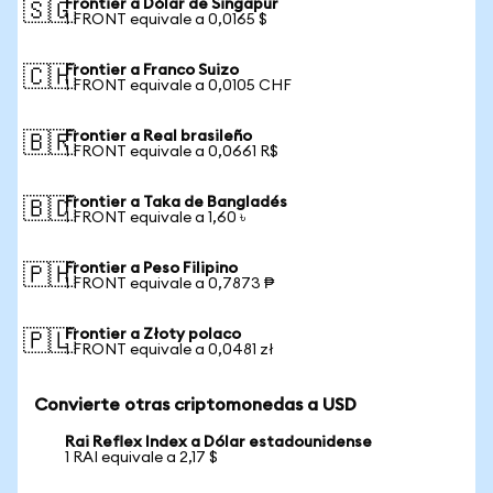
Frontier a Dólar de Singapur
🇸🇬
1 FRONT equivale a 0,0165 $
Frontier a Franco Suizo
🇨🇭
1 FRONT equivale a 0,0105 CHF
Frontier a Real brasileño
🇧🇷
1 FRONT equivale a 0,0661 R$
Frontier a Taka de Bangladés
🇧🇩
1 FRONT equivale a 1,60 ৳
Frontier a Peso Filipino
🇵🇭
1 FRONT equivale a 0,7873 ₱
Frontier a Złoty polaco
🇵🇱
1 FRONT equivale a 0,0481 zł
Convierte otras criptomonedas a USD
Rai Reflex Index a Dólar estadounidense
1 RAI equivale a 2,17 $