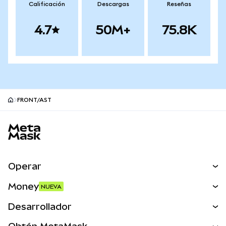
Calificación
Descargas
Reseñas
4.7
50M+
75.8K
FRONT/AST
Pie de página del sitio MetaMask
Operar
Canjear
Money
NUEVA
Predecir
NUEVA
Comprar
Desarrollador
Perps
NUEVA
Tarjeta
Ver los documentos