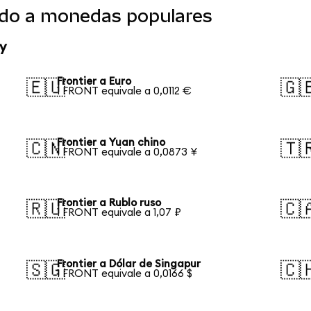
tido a monedas populares
y
Frontier a Euro
🇪🇺
🇬
1 FRONT equivale a 0,0112 €
Frontier a Yuan chino
🇨🇳
🇹
1 FRONT equivale a 0,0873 ¥
Frontier a Rublo ruso
🇷🇺
🇨
1 FRONT equivale a 1,07 ₽
Frontier a Dólar de Singapur
🇸🇬
🇨
1 FRONT equivale a 0,0166 $