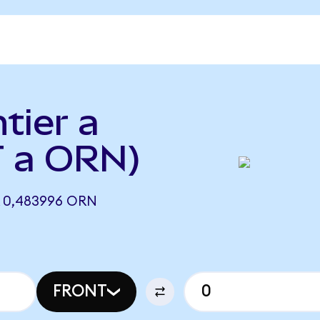
tier a
 a ORN)
 0,483996 ORN
FRONT