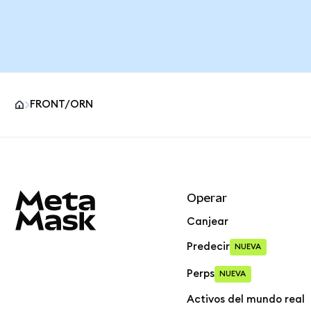
FRONT/ORN
Pie de página del sitio MetaMask
Operar
Canjear
Predecir
NUEVA
Perps
NUEVA
Activos del mundo real