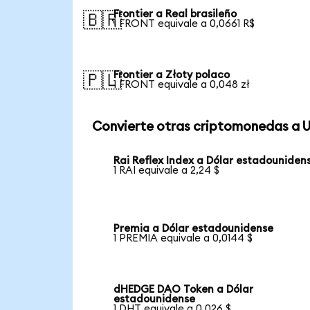
Frontier a Real brasileño
🇧🇷
1 FRONT equivale a 0,0661 R$
Frontier a Złoty polaco
🇵🇱
1 FRONT equivale a 0,048 zł
Convierte otras criptomonedas a 
Rai Reflex Index a Dólar estadouniden
1 RAI equivale a 2,24 $
Premia a Dólar estadounidense
1 PREMIA equivale a 0,0144 $
dHEDGE DAO Token a Dólar
estadounidense
1 DHT equivale a 0,026 $