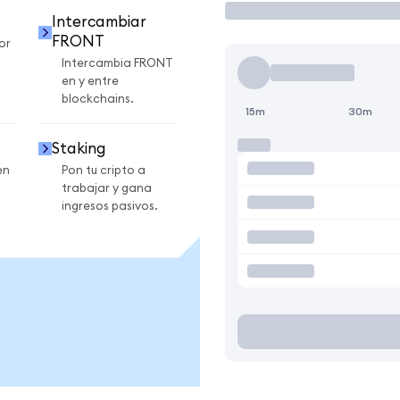
T
Intercambiar
FRONT
or
Intercambia FRONT
en y entre
blockchains.
15m
30m
Staking
en
Pon tu cripto a
trabajar y gana
ingresos pasivos.