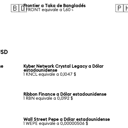
Frontier a Taka de Bangladés
🇧🇩
🇵
1 FRONT equivale a 1,60 ৳
USD
se
Kyber Network Crystal Legacy a Dólar
estadounidense
1 KNCL equivale a 0,1047 $
Ribbon Finance a Dólar estadounidense
1 RBN equivale a 0,0192 $
Wall Street Pepe a Dólar estadounidense
1 WEPE equivale a 0,00000506 $