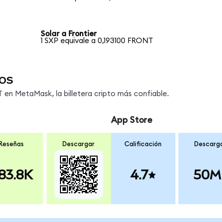
Solar a Frontier
1 SXP equivale a 0,193100 FRONT
os
en MetaMask, la billetera cripto más confiable.
App Store
Reseñas
Descargar
Calificación
Descarg
83.8K
4.7
50M