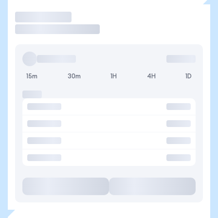
Operar
15m
30m
1H
4H
1D