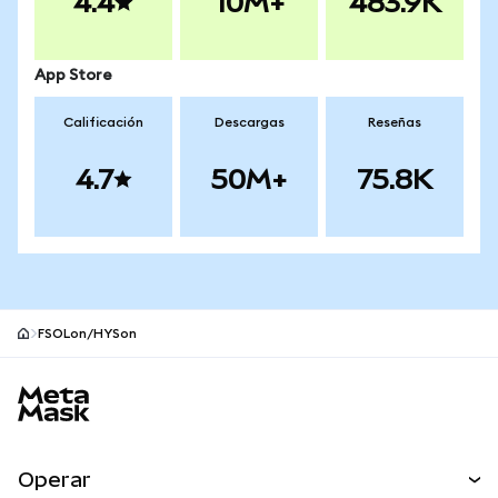
4.4
10M+
483.9K
App Store
Calificación
Descargas
Reseñas
4.7
50M+
75.8K
FSOLon/HYSon
Pie de página del sitio MetaMask
Operar