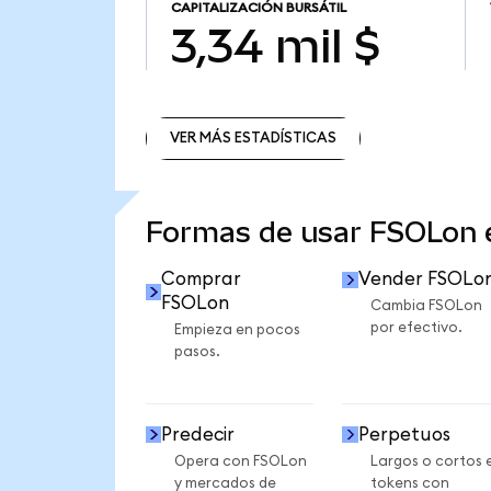
CAPITALIZACIÓN BURSÁTIL
3,34 mil $
VER MÁS ESTADÍSTICAS
VER MÁS ESTADÍSTICAS
Formas de usar FSOLon
Comprar
Vender FSOLo
FSOLon
Cambia FSOLon
por efectivo.
Empieza en pocos
pasos.
Predecir
Perpetuos
Opera con FSOLon
Largos o cortos 
y mercados de
tokens con