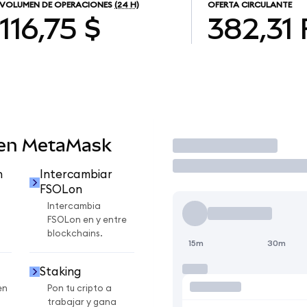
VOLUMEN DE OPERACIONES
(24 H)
OFERTA CIRCULANTE
116,75 $
382,31
 en MetaMask
Operar
n
Intercambiar
FSOLon
Intercambia
FSOLon en y entre
blockchains.
15m
30m
Staking
en
Pon tu cripto a
trabajar y gana