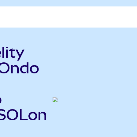
lity
(Ondo
o
FSOLon