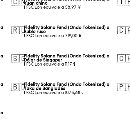
🇨🇳
🇹
Yuan chino
1 FSOLon equivale a 58,97 ¥
 a
Fidelity Solana Fund (Ondo Tokenized) a
🇷🇺
🇨
Rublo ruso
1 FSOLon equivale a 719,00 ₽
 a
Fidelity Solana Fund (Ondo Tokenized) a
🇸🇬
🇨
Dólar de Singapur
1 FSOLon equivale a 11,17 $
 a
Fidelity Solana Fund (Ondo Tokenized) a
🇧🇩
🇵
Taka de Bangladés
1 FSOLon equivale a 1078,68 ৳
 a