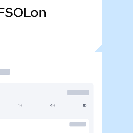
FSOLon
1H
4H
1D