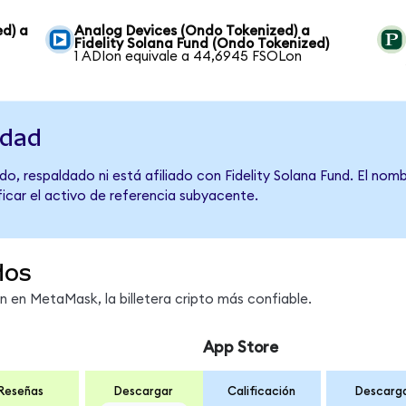
ed) a
Analog Devices (Ondo Tokenized) a
Fidelity Solana Fund (Ondo Tokenized)
1 ADIon equivale a 44,6945 FSOLon
idad
o, respaldado ni está afiliado con Fidelity Solana Fund. El nom
ficar el activo de referencia subyacente.
dos
en MetaMask, la billetera cripto más confiable.
App Store
Reseñas
Descargar
Calificación
Descarg