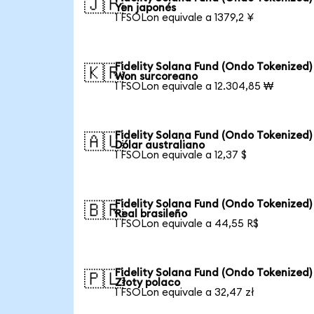
🇯🇵
Yen japonés
1 FSOLon equivale a 1379,2 ¥
Fidelity Solana Fund (Ondo Tokenized)
🇰🇷
Won surcoreano
1 FSOLon equivale a 12.304,85 ₩
Fidelity Solana Fund (Ondo Tokenized)
🇦🇺
Dólar australiano
1 FSOLon equivale a 12,37 $
Fidelity Solana Fund (Ondo Tokenized)
🇧🇷
Real brasileño
1 FSOLon equivale a 44,55 R$
Fidelity Solana Fund (Ondo Tokenized)
🇵🇱
Złoty polaco
1 FSOLon equivale a 32,47 zł