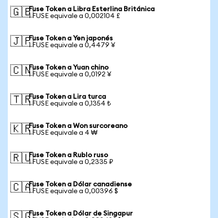
Fuse Token a Libra Esterlina Británica
🇬🇧
1 FUSE equivale a 0,002104 £
Fuse Token a Yen japonés
🇯🇵
1 FUSE equivale a 0,4479 ¥
Fuse Token a Yuan chino
🇨🇳
1 FUSE equivale a 0,0192 ¥
Fuse Token a Lira turca
🇹🇷
1 FUSE equivale a 0,1354 ₺
Fuse Token a Won surcoreano
🇰🇷
1 FUSE equivale a 4 ₩
Fuse Token a Rublo ruso
🇷🇺
1 FUSE equivale a 0,2335 ₽
Fuse Token a Dólar canadiense
🇨🇦
1 FUSE equivale a 0,00396 $
Fuse Token a Dólar de Singapur
🇸🇬