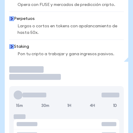
Opera con FUSE y mercados de predicción cripto.
Perpetuos
Largos o cortos en tokens con apalancamiento de
hasta 50x.
Staking
Pon tu cripto a trabajar y gana ingresos pasivos.
Operar
15m
30m
1H
4H
1D