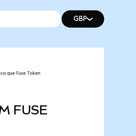
GBP
fica que Fuse Token
 M
FUSE