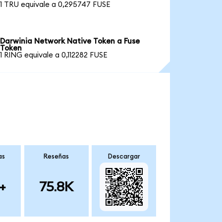
1 TRU equivale a 0,295747 FUSE
Darwinia Network Native Token a Fuse
Token
1 RING equivale a 0,112282 FUSE
as
Reseñas
Descargar
+
75.8K