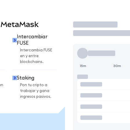
n MetaMask
Operar
Intercambiar
FUSE
Intercambia FUSE
en y entre
blockchains.
15m
30m
Staking
en
Pon tu cripto a
trabajar y gana
ingresos pasivos.