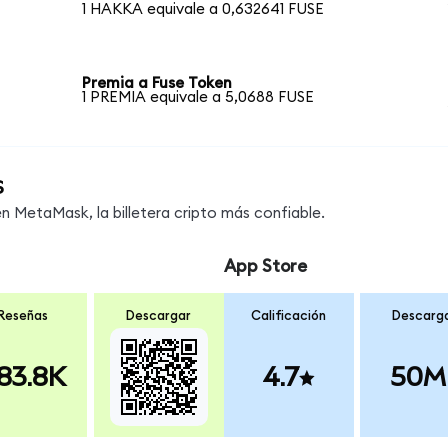
1 HAKKA equivale a 0,632641 FUSE
Premia a Fuse Token
1 PREMIA equivale a 5,0688 FUSE
s
 MetaMask, la billetera cripto más confiable.
App Store
Reseñas
Descargar
Calificación
Descarg
83.8K
4.7
50M