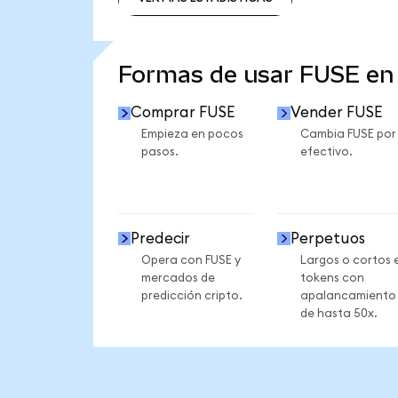
VER MÁS ESTADÍSTICAS
Formas de usar FUSE e
Comprar FUSE
Vender FUSE
Empieza en pocos
Cambia FUSE por
pasos.
efectivo.
Predecir
Perpetuos
Opera con FUSE y
Largos o cortos 
mercados de
tokens con
predicción cripto.
apalancamiento
de hasta 50x.