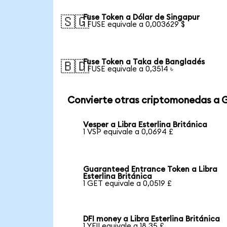
Fuse Token a Dólar de Singapur
🇸🇬
1 FUSE equivale a 0,003629 $
Fuse Token a Taka de Bangladés
🇧🇩
1 FUSE equivale a 0,3514 ৳
Convierte otras criptomonedas a 
Vesper a Libra Esterlina Británica
1 VSP equivale a 0,0694 £
Guaranteed Entrance Token a Libra
Esterlina Británica
1 GET equivale a 0,0519 £
DFI money a Libra Esterlina Británica
1 YFII equivale a 18,35 £