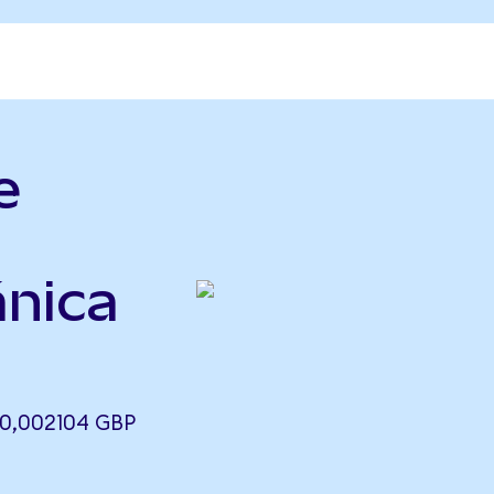
e
ánica
 0,002104 GBP