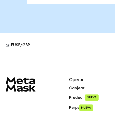
FUSE/GBP
Pie de página del sitio MetaMask
Operar
Canjear
Predecir
NUEVA
Perps
NUEVA