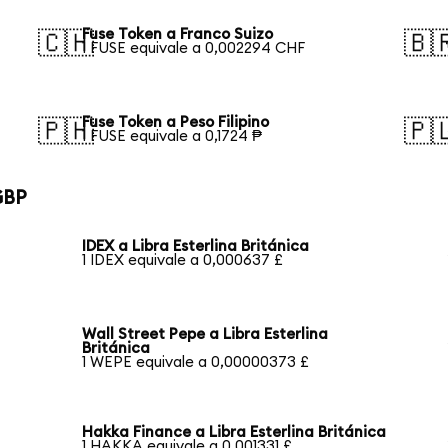
Fuse Token a Franco Suizo
🇨🇭
🇧
1 FUSE equivale a 0,002294 CHF
Fuse Token a Peso Filipino
🇵🇭
🇵
1 FUSE equivale a 0,1724 ₱
GBP
IDEX a Libra Esterlina Británica
1 IDEX equivale a 0,000637 £
Wall Street Pepe a Libra Esterlina
Británica
1 WEPE equivale a 0,00000373 £
Hakka Finance a Libra Esterlina Británica
1 HAKKA equivale a 0,001331 £