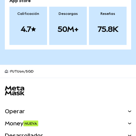
App Store
Calificación
Descargas
Reseñas
4.7
50M+
75.8K
FUTUon/SGD
Pie de página del sitio MetaMask
Operar
Canjear
Money
NUEVA
Predecir
NUEVA
Comprar
Desarrollador