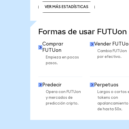
VER MÁS ESTADÍSTICAS
VER MÁS ESTADÍSTICAS
Formas de usar FUTUon
Comprar
Vender FUTUo
FUTUon
Cambia FUTUon
por efectivo.
Empieza en pocos
pasos.
Predecir
Perpetuos
Opera con FUTUon
Largos o cortos 
y mercados de
tokens con
predicción cripto.
apalancamiento
de hasta 50x.