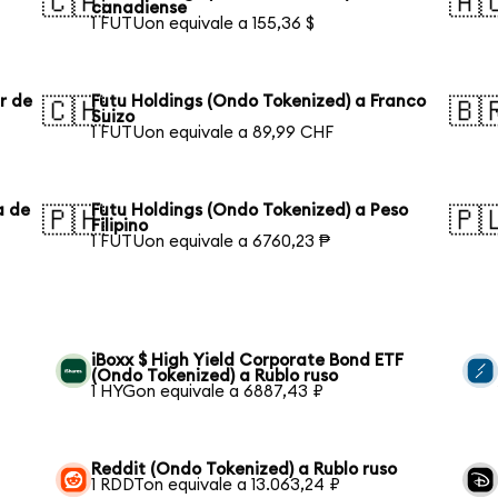
🇨🇦
🇦
canadiense
1 FUTUon equivale a 155,36 $
r de
Futu Holdings (Ondo Tokenized) a Franco
🇨🇭
🇧
Suizo
1 FUTUon equivale a 89,99 CHF
a de
Futu Holdings (Ondo Tokenized) a Peso
🇵🇭
🇵
Filipino
1 FUTUon equivale a 6760,23 ₱
iBoxx $ High Yield Corporate Bond ETF
(Ondo Tokenized) a Rublo ruso
1 HYGon equivale a 6887,43 ₽
Reddit (Ondo Tokenized) a Rublo ruso
1 RDDTon equivale a 13.063,24 ₽