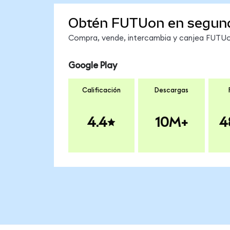
Obtén FUTUon en segun
Compra, vende, intercambia y canjea FUTUon
Google Play
Calificación
Descargas
4.4
10M+
4