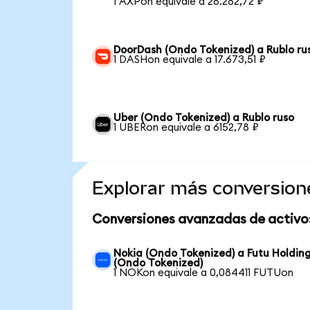
1 AXPon equivale a 28.282,72 ₽
DoorDash (Ondo Tokenized) a Rublo ru
1 DASHon equivale a 17.673,51 ₽
Uber (Ondo Tokenized) a Rublo ruso
1 UBERon equivale a 6152,78 ₽
Explorar más conversion
Conversiones avanzadas de activo
Nokia (Ondo Tokenized) a Futu Holdin
(Ondo Tokenized)
1 NOKon equivale a 0,084411 FUTUon