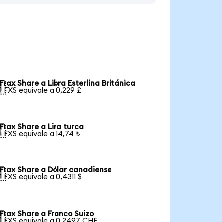
Frax Share a Libra Esterlina Británica

1 FXS equivale a 0,229 £
Frax Share a Lira turca

1 FXS equivale a 14,74 ₺
Frax Share a Dólar canadiense

1 FXS equivale a 0,4311 $
Frax Share a Franco Suizo

1 FXS equivale a 0,2497 CHF