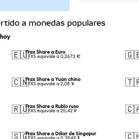
ertido a monedas populares
 hoy
Frax Share a Euro
🇪🇺
🇬
1 FXS equivale a 0,2673 €
Frax Share a Yuan chino
🇨🇳
🇹
1 FXS equivale a 2,08 ¥
Frax Share a Rublo ruso
🇷🇺
🇨
1 FXS equivale a 25,42 ₽
Frax Share a Dólar de Singapur
🇸🇬
🇨
1 FXS equivale a 0,3949 $