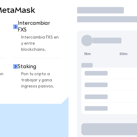
MetaMask
Operar
Intercambiar
FXS
Intercambia FXS en
y entre
blockchains.
15m
30m
Staking
en
Pon tu cripto a
trabajar y gana
ingresos pasivos.