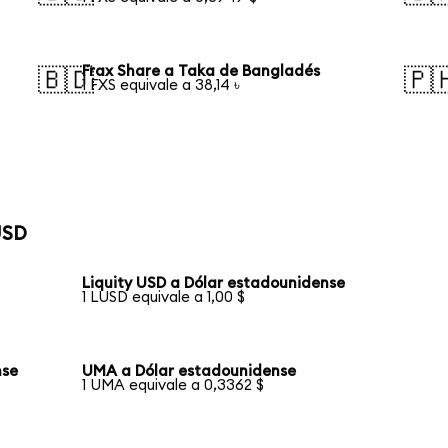
Frax Share a Taka de Bangladés
🇧🇩
🇵
1 FXS equivale a 38,14 ৳
USD
Liquity USD a Dólar estadounidense
1 LUSD equivale a 1,00 $
nse
UMA a Dólar estadounidense
1 UMA equivale a 0,3362 $