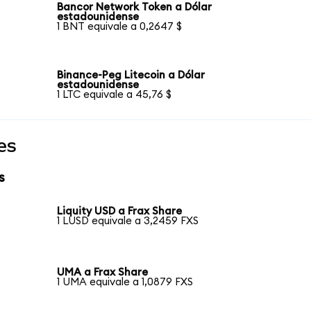
Bancor Network Token a Dólar
estadounidense
1 BNT equivale a 0,2647 $
Binance-Peg Litecoin a Dólar
estadounidense
1 LTC equivale a 45,76 $
es
s
Liquity USD a Frax Share
1 LUSD equivale a 3,2459 FXS
UMA a Frax Share
1 UMA equivale a 1,0879 FXS