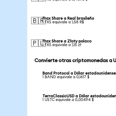
Frax Share a Real brasileño
🇧🇷
1 FXS equivale a 1,58 R$
Frax Share a Złoty polaco
🇵🇱
1 FXS equivale a 1,15 zł
Convierte otras criptomonedas a 
Band Protocol a Dólar estadounidense
1 BAND equivale a 0,1617 $
TerraClassicUSD a Dólar estadounide
1 USTC equivale a 0,00494 $