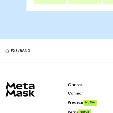
FXS/BAND
Pie de página del sitio MetaMask
Operar
Canjear
Predecir
NUEVA
Perps
NUEVA