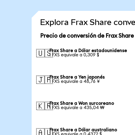
Explora Frax Share conv
Precio de conversión de Frax Share
Frax Share a Dólar estadounidense
🇺🇸
1 FXS equivale a 0,309 $
Frax Share a Yen japonés
🇯🇵
1 FXS equivale a 48,76 ¥
Frax Share a Won surcoreano
🇰🇷
1 FXS equivale a 435,04 ₩
Frax Share a Dólar australiano
🇦🇺
1 FXS equivale a 0,4372 $