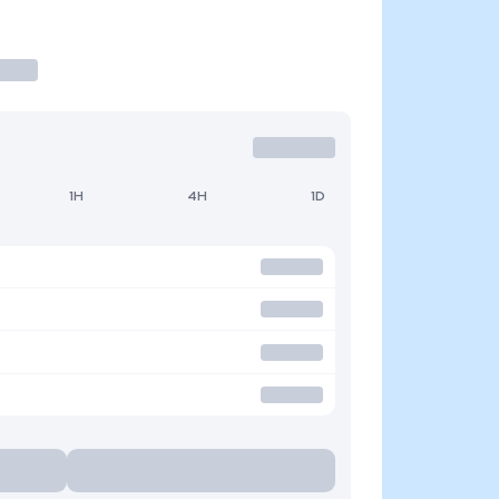
1H
4H
1D