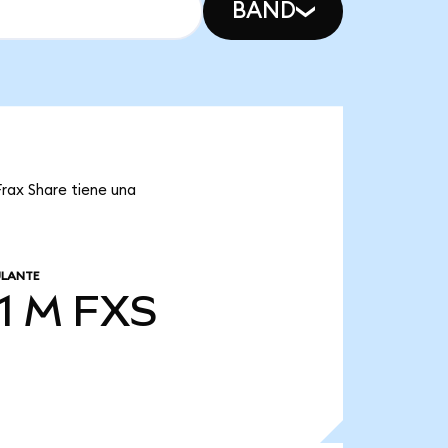
BAND
Frax Share tiene una
ULANTE
1 M
FXS