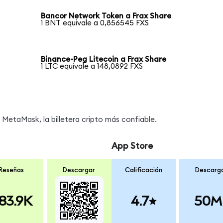
Bancor Network Token a Frax Share
1 BNT equivale a 0,856545 FXS
Binance-Peg Litecoin a Frax Share
1 LTC equivale a 148,0892 FXS
MetaMask, la billetera cripto más confiable.
App Store
Reseñas
Descargar
Calificación
Descarg
83.9K
4.7
50M