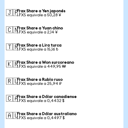
Frax Share a Yen japonés
🇯🇵
1 FXS equivale a 50,28 ¥
Frax Share a Yuan chino
🇨🇳
1 FXS equivale a 2,14 ¥
Frax Share a Lira turca
🇹🇷
1 FXS equivale a 15,16 ₺
Frax Share a Won surcoreano
🇰🇷
1 FXS equivale a 449,95 ₩
Frax Share a Rublo ruso
🇷🇺
1 FXS equivale a 25,94 ₽
Frax Share a Dólar canadiense
🇨🇦
1 FXS equivale a 0,4432 $
Frax Share a Dólar australiano
🇦🇺
1 FXS equivale a 0,4497 $