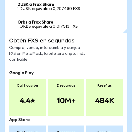
DUSK a Frax Share
1 DUSK equivale a 0,207480 FXS
Orbs a Frax Share
1 ORBS equivale a 0,017313 FXS
Obtén FXS en segundos
Compra, vende, intercambia y canjea
FXS en MetaMask, la billetera cripto más
confiable.
Google Play
Calificación
Descargas
Reseñas
4.4
10M+
484K
App Store