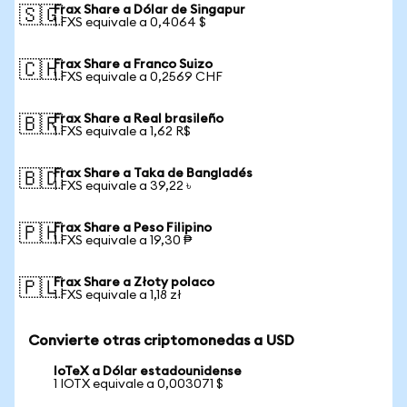
Frax Share a Dólar de Singapur
🇸🇬
1 FXS equivale a 0,4064 $
Frax Share a Franco Suizo
🇨🇭
1 FXS equivale a 0,2569 CHF
Frax Share a Real brasileño
🇧🇷
1 FXS equivale a 1,62 R$
Frax Share a Taka de Bangladés
🇧🇩
1 FXS equivale a 39,22 ৳
Frax Share a Peso Filipino
🇵🇭
1 FXS equivale a 19,30 ₱
Frax Share a Złoty polaco
🇵🇱
1 FXS equivale a 1,18 zł
Convierte otras criptomonedas a USD
IoTeX a Dólar estadounidense
1 IOTX equivale a 0,003071 $