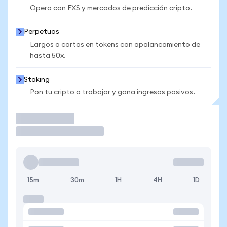
Opera con FXS y mercados de predicción cripto.
Perpetuos
Largos o cortos en tokens con apalancamiento de
hasta 50x.
Staking
Pon tu cripto a trabajar y gana ingresos pasivos.
Operar
15m
30m
1H
4H
1D