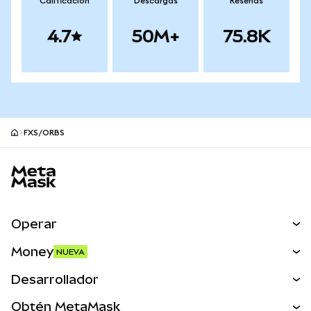
Calificación
Descargas
Reseñas
4.7
50M+
75.8K
FXS/ORBS
Pie de página del sitio MetaMask
Operar
Canjear
Money
NUEVA
Predecir
NUEVA
Comprar
Desarrollador
Perps
NUEVA
Tarjeta
Ver los documentos
Obtén MetaMask