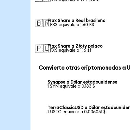
Frax Share a Real brasileño
🇧🇷
1 FXS equivale a 1,60 R$
Frax Share a Złoty polaco
🇵🇱
1 FXS equivale a 1,16 zł
Convierte otras criptomonedas a 
Synapse a Dólar estadounidense
1 SYN equivale a 0,133 $
TerraClassicUSD a Dólar estadounide
1 USTC equivale a 0,005051 $