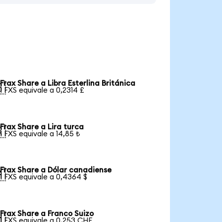
Frax Share a Libra Esterlina Británica

1 FXS equivale a 0,2314 £
Frax Share a Lira turca

1 FXS equivale a 14,85 ₺
Frax Share a Dólar canadiense

1 FXS equivale a 0,4364 $
Frax Share a Franco Suizo

1 FXS equivale a 0,253 CHF