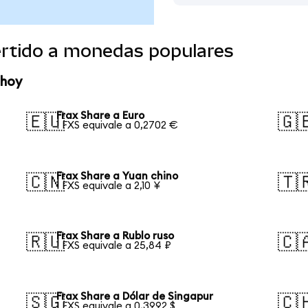
ertido a monedas populares
 hoy
Frax Share a Euro
🇪🇺
🇬
1 FXS equivale a 0,2702 €
Frax Share a Yuan chino
🇨🇳
🇹
1 FXS equivale a 2,10 ¥
Frax Share a Rublo ruso
🇷🇺
🇨
1 FXS equivale a 25,84 ₽
Frax Share a Dólar de Singapur
🇸🇬
🇨
1 FXS equivale a 0,3992 $