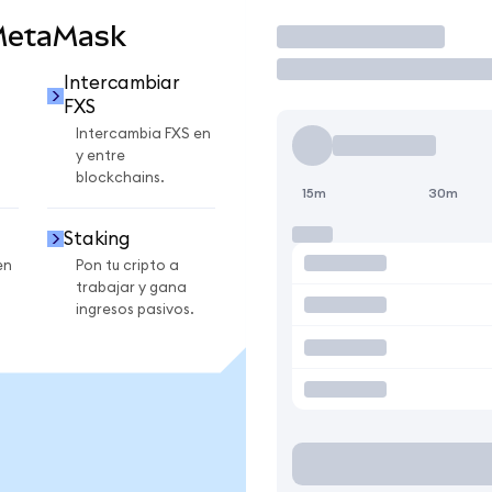
MetaMask
Operar
Intercambiar
FXS
Intercambia FXS en
y entre
blockchains.
15m
30m
Staking
en
Pon tu cripto a
trabajar y gana
ingresos pasivos.