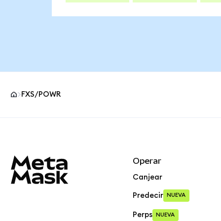
FXS/POWR
Pie de página del sitio MetaMask
Operar
Canjear
Predecir
NUEVA
Perps
NUEVA