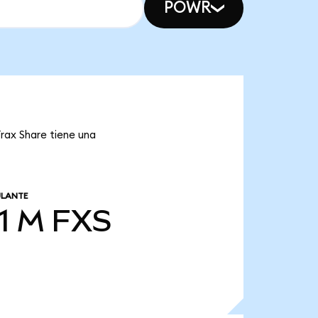
POWR
Frax Share tiene una
ULANTE
1 M
FXS