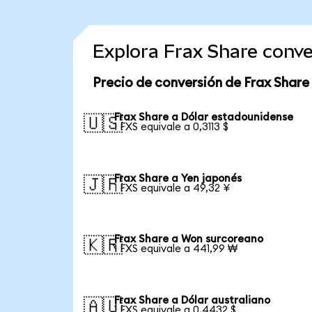
Explora Frax Share conv
Precio de conversión de Frax Share
Frax Share a Dólar estadounidense
🇺🇸
1 FXS equivale a 0,3113 $
Frax Share a Yen japonés
🇯🇵
1 FXS equivale a 49,32 ¥
Frax Share a Won surcoreano
🇰🇷
1 FXS equivale a 441,99 ₩
Frax Share a Dólar australiano
🇦🇺
1 FXS equivale a 0,4432 $