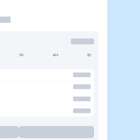
1H
4H
1D