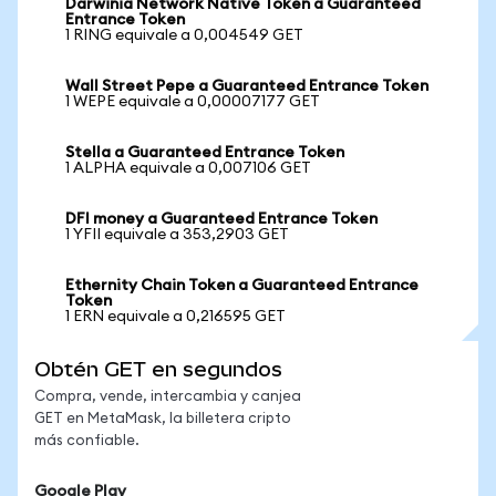
Darwinia Network Native Token a Guaranteed
Entrance Token
1 RING equivale a 0,004549 GET
Wall Street Pepe a Guaranteed Entrance Token
1 WEPE equivale a 0,00007177 GET
Stella a Guaranteed Entrance Token
1 ALPHA equivale a 0,007106 GET
DFI money a Guaranteed Entrance Token
1 YFII equivale a 353,2903 GET
Ethernity Chain Token a Guaranteed Entrance
Token
1 ERN equivale a 0,216595 GET
Obtén GET en segundos
Compra, vende, intercambia y canjea
GET en MetaMask, la billetera cripto
más confiable.
Google Play