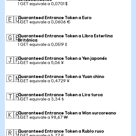
1 GET equivale a 0,0701 $
Guaranteed Entrance Token a Euro
🇪🇺
1 GET equivale a 0,0606 €
Guaranteed Entrance Token a Libra Esterlina
🇬🇧
Británica
1 GET equivale a 0,0519 £
Guaranteed Entrance Token a Yen japonés
🇯🇵
1 GET equivale a 11,06 ¥
Guaranteed Entrance Token a Yuan chino
🇨🇳
1 GET equivale a 0,4729 ¥
Guaranteed Entrance Token a Lira turca
🇹🇷
1 GET equivale a 3,34 ₺
Guaranteed Entrance Token a Won surcoreano
🇰🇷
1 GET equivale a 98,67 ₩
Guaranteed Entrance Token a Rublo ruso
🇷🇺
1 GET equivale a 5,77 ₽