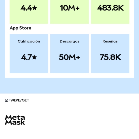
4.4
10M+
483.8K
App Store
Calificación
Descargas
Reseñas
4.7
50M+
75.8K
WEPE/GET
Pie de página del sitio MetaMask