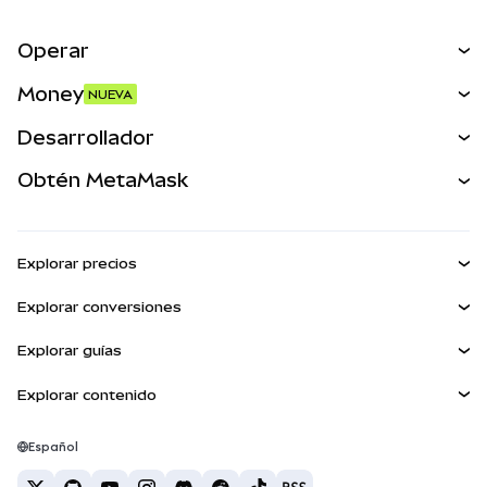
Operar
Canjear
Money
NUEVA
Predecir
NUEVA
Comprar
Desarrollador
Perps
NUEVA
Tarjeta
Ver los documentos
Obtén MetaMask
Activos del mundo real
mUSD
NUEVA
Panel
Obtén Metamask
Ganar
Kit de cuentas inteligentes
Escudo de transacciones
Explorar precios
Billeteras integradas
Agent Wallet
Precio de Bitcoin
NUEVA
Explorar conversiones
MetaMask Connect
Precio de Ethereum
Snaps
BTC a USD
Precio de Solana
Explorar guías
Snaps
Recompensas
ETH a USD
NUEVA
Comprar BTC
Precio de Shiba Inu
USDT a INR
Explorar contenido
Servicios Web3
Seguridad
Comprar ETH
Precio de Pepe
Billetera Bitcoin
BTC a USDT
Comprar SOL
Soporte
Precio de Tether
Billetera Solana
Español
BTC a INR
Comprar PEPE
Carreras
Precio de USDC
Mejores tarjetas de criptomonedas