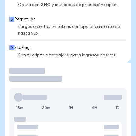
Opera con GHO y mercados de predicción cripto.
Perpetuos
Largos o cortos en tokens con apalancamiento de
hasta 50x.
Staking
Pon tu cripto a trabajar y gana ingresos pasivos.
Operar
15m
30m
1H
4H
1D