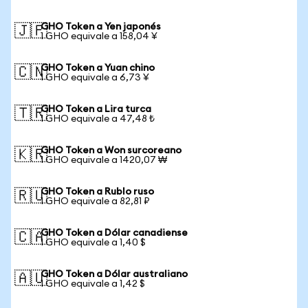
GHO Token a Yen japonés
🇯🇵
1 GHO equivale a 158,04 ¥
GHO Token a Yuan chino
🇨🇳
1 GHO equivale a 6,73 ¥
GHO Token a Lira turca
🇹🇷
1 GHO equivale a 47,48 ₺
GHO Token a Won surcoreano
🇰🇷
1 GHO equivale a 1420,07 ₩
GHO Token a Rublo ruso
🇷🇺
1 GHO equivale a 82,81 ₽
GHO Token a Dólar canadiense
🇨🇦
1 GHO equivale a 1,40 $
GHO Token a Dólar australiano
🇦🇺
1 GHO equivale a 1,42 $