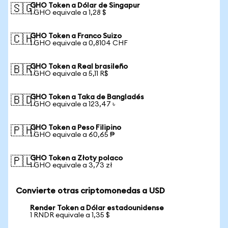
GHO Token a Dólar de Singapur
🇸🇬
1 GHO equivale a 1,28 $
GHO Token a Franco Suizo
🇨🇭
1 GHO equivale a 0,8104 CHF
GHO Token a Real brasileño
🇧🇷
1 GHO equivale a 5,11 R$
GHO Token a Taka de Bangladés
🇧🇩
1 GHO equivale a 123,47 ৳
GHO Token a Peso Filipino
🇵🇭
1 GHO equivale a 60,65 ₱
GHO Token a Złoty polaco
🇵🇱
1 GHO equivale a 3,73 zł
Convierte otras criptomonedas a USD
Render Token a Dólar estadounidense
1 RNDR equivale a 1,35 $