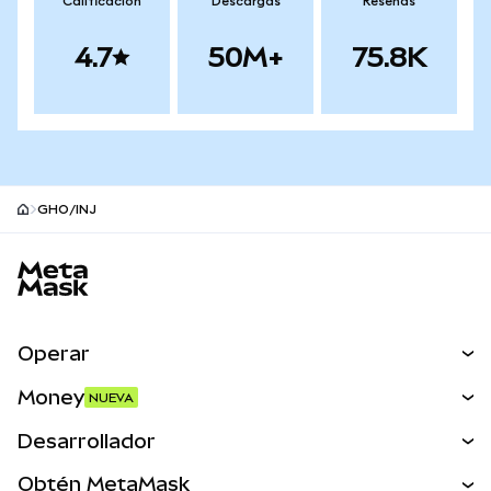
Calificación
Descargas
Reseñas
4.7
50M+
75.8K
GHO/INJ
Pie de página del sitio MetaMask
Operar
Canjear
Money
NUEVA
Predecir
NUEVA
Comprar
Desarrollador
Perps
NUEVA
Tarjeta
Ver los documentos
Obtén MetaMask