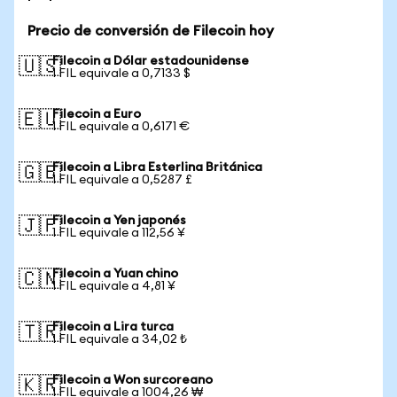
Precio de conversión de Filecoin hoy
Filecoin a Dólar estadounidense
🇺🇸
1 FIL equivale a 0,7133 $
Filecoin a Euro
🇪🇺
1 FIL equivale a 0,6171 €
Filecoin a Libra Esterlina Británica
🇬🇧
1 FIL equivale a 0,5287 £
Filecoin a Yen japonés
🇯🇵
1 FIL equivale a 112,56 ¥
Filecoin a Yuan chino
🇨🇳
1 FIL equivale a 4,81 ¥
Filecoin a Lira turca
🇹🇷
1 FIL equivale a 34,02 ₺
Filecoin a Won surcoreano
🇰🇷
1 FIL equivale a 1004,26 ₩