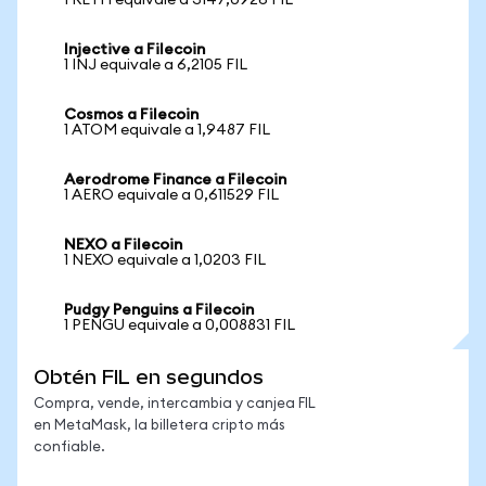
1 RETH equivale a 3147,0926 FIL
Injective a Filecoin
1 INJ equivale a 6,2105 FIL
Cosmos a Filecoin
1 ATOM equivale a 1,9487 FIL
Aerodrome Finance a Filecoin
1 AERO equivale a 0,611529 FIL
NEXO a Filecoin
1 NEXO equivale a 1,0203 FIL
Pudgy Penguins a Filecoin
1 PENGU equivale a 0,008831 FIL
Obtén FIL en segundos
Compra, vende, intercambia y canjea FIL
en MetaMask, la billetera cripto más
confiable.