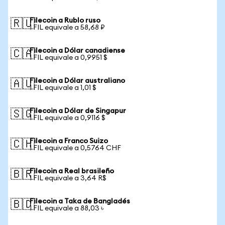
Filecoin a Rublo ruso
🇷🇺
1 FIL equivale a 58,68 ₽
Filecoin a Dólar canadiense
🇨🇦
1 FIL equivale a 0,9951 $
Filecoin a Dólar australiano
🇦🇺
1 FIL equivale a 1,01 $
Filecoin a Dólar de Singapur
🇸🇬
1 FIL equivale a 0,9116 $
Filecoin a Franco Suizo
🇨🇭
1 FIL equivale a 0,5764 CHF
Filecoin a Real brasileño
🇧🇷
1 FIL equivale a 3,64 R$
Filecoin a Taka de Bangladés
🇧🇩
1 FIL equivale a 88,03 ৳