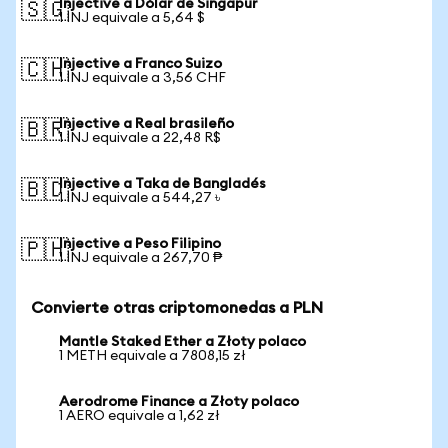
Injective a Dólar de Singapur
🇸🇬
1 INJ equivale a 5,64 $
Injective a Franco Suizo
🇨🇭
1 INJ equivale a 3,56 CHF
Injective a Real brasileño
🇧🇷
1 INJ equivale a 22,48 R$
Injective a Taka de Bangladés
🇧🇩
1 INJ equivale a 544,27 ৳
Injective a Peso Filipino
🇵🇭
1 INJ equivale a 267,70 ₱
Convierte otras criptomonedas a PLN
Mantle Staked Ether a Złoty polaco
1 METH equivale a 7808,15 zł
Aerodrome Finance a Złoty polaco
1 AERO equivale a 1,62 zł