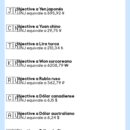
Injective a Yen japonés
🇯🇵
1 INJ equivale a 695,92 ¥
Injective a Yuan chino
🇨🇳
1 INJ equivale a 29,75 ¥
Injective a Lira turca
🇹🇷
1 INJ equivale a 210,34 ₺
Injective a Won surcoreano
🇰🇷
1 INJ equivale a 6208,79 ₩
Injective a Rublo ruso
🇷🇺
1 INJ equivale a 362,79 ₽
Injective a Dólar canadiense
🇨🇦
1 INJ equivale a 6,15 $
Injective a Dólar australiano
🇦🇺
1 INJ equivale a 6,24 $