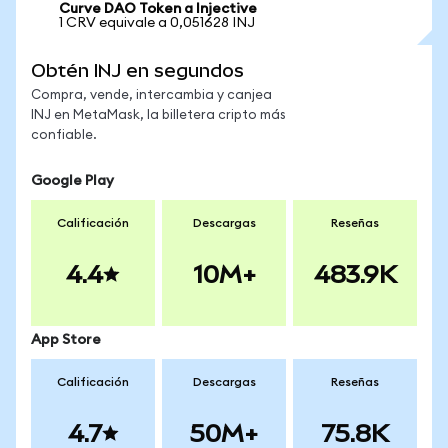
Curve DAO Token a Injective
1 CRV equivale a 0,051628 INJ
Obtén INJ en segundos
Compra, vende, intercambia y canjea
INJ en MetaMask, la billetera cripto más
confiable.
Google Play
Calificación
Descargas
Reseñas
4.4
10M+
483.9K
App Store
Calificación
Descargas
Reseñas
4.7
50M+
75.8K