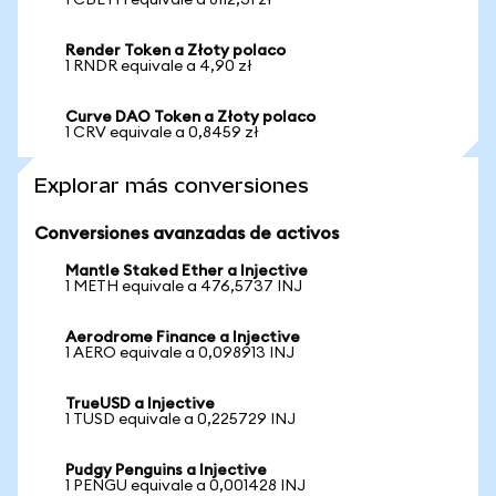
1 CBETH equivale a 8112,31 zł
Render Token a Złoty polaco
1 RNDR equivale a 4,90 zł
Curve DAO Token a Złoty polaco
1 CRV equivale a 0,8459 zł
Explorar más conversiones
Conversiones avanzadas de activos
Mantle Staked Ether a Injective
1 METH equivale a 476,5737 INJ
Aerodrome Finance a Injective
1 AERO equivale a 0,098913 INJ
TrueUSD a Injective
1 TUSD equivale a 0,225729 INJ
Pudgy Penguins a Injective
1 PENGU equivale a 0,001428 INJ