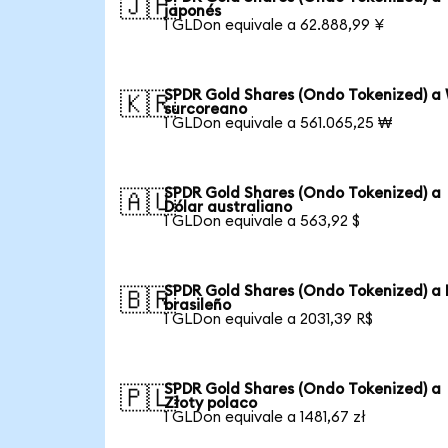
🇯🇵
japonés
1 GLDon equivale a 62.888,99 ¥
SPDR Gold Shares (Ondo Tokenized) a
🇰🇷
surcoreano
1 GLDon equivale a 561.065,25 ₩
SPDR Gold Shares (Ondo Tokenized) a
🇦🇺
Dólar australiano
1 GLDon equivale a 563,92 $
SPDR Gold Shares (Ondo Tokenized) a 
🇧🇷
brasileño
1 GLDon equivale a 2031,39 R$
SPDR Gold Shares (Ondo Tokenized) a
🇵🇱
Złoty polaco
1 GLDon equivale a 1481,67 zł