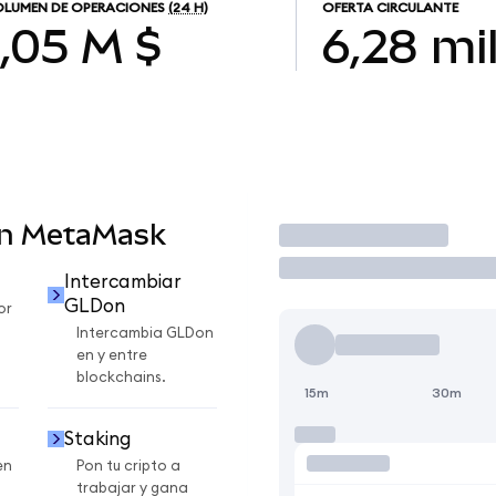
LUMEN DE OPERACIONES
(24 H)
OFERTA CIRCULANTE
1,05 M $
6,28 mi
en MetaMask
Operar
Intercambiar
GLDon
or
Intercambia GLDon
en y entre
blockchains.
15m
30m
Staking
en
Pon tu cripto a
trabajar y gana