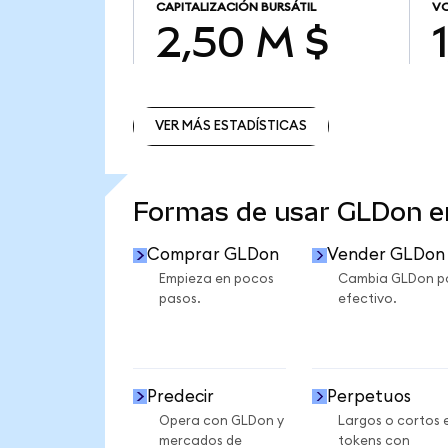
CAPITALIZACIÓN BURSÁTIL
VO
2,50 M $
VER MÁS ESTADÍSTICAS
VER MÁS ESTADÍSTICAS
Formas de usar GLDon 
Comprar GLDon
Vender GLDon
Empieza en pocos
Cambia GLDon p
pasos.
efectivo.
Predecir
Perpetuos
Opera con GLDon y
Largos o cortos 
mercados de
tokens con