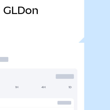
l
GLDon
1H
4H
1D