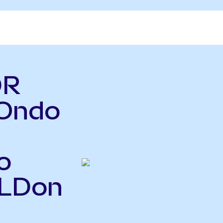
DR
(Ondo
o
GLDon