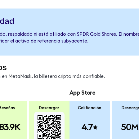
idad
do, respaldado ni está afiliado con SPDR Gold Shares. El nombr
ficar el activo de referencia subyacente.
os
en MetaMask, la billetera cripto más confiable.
App Store
Reseñas
Descargar
Calificación
Descarg
83.9K
4.7
50M