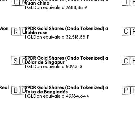
🇨🇳
🇹
Yuan chino
1 GLDon equivale a 2688,88 ¥
 Won
SPDR Gold Shares (Ondo Tokenized) a
🇷🇺
🇨
Rublo ruso
1 GLDon equivale a 32.518,88 ₽
SPDR Gold Shares (Ondo Tokenized) a
🇸🇬
🇨
Dólar de Singapur
1 GLDon equivale a 509,31 $
Real
SPDR Gold Shares (Ondo Tokenized) a
🇧🇩
🇵
Taka de Bangladés
1 GLDon equivale a 49.184,64 ৳