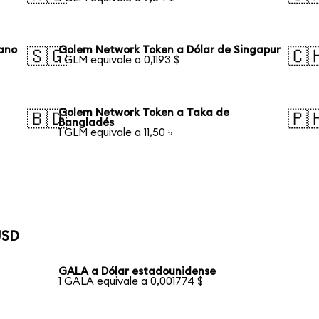
iano
Golem Network Token a Dólar de Singapur
🇸🇬
🇨
1 GLM equivale a 0,1193 $
Golem Network Token a Taka de
🇧🇩
🇵
Bangladés
1 GLM equivale a 11,50 ৳
USD
GALA a Dólar estadounidense
1 GALA equivale a 0,001774 $