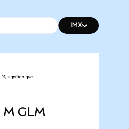
IMX
M, significa que
0 M
GLM