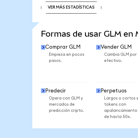
VER MÁS ESTADÍSTICAS
VER MÁS ESTADÍSTICAS
Formas de usar GLM en
Comprar GLM
Vender GLM
Empieza en pocos
Cambia GLM por
pasos.
efectivo.
Predecir
Perpetuos
Opera con GLM y
Largos o cortos 
mercados de
tokens con
predicción cripto.
apalancamiento
de hasta 50x.