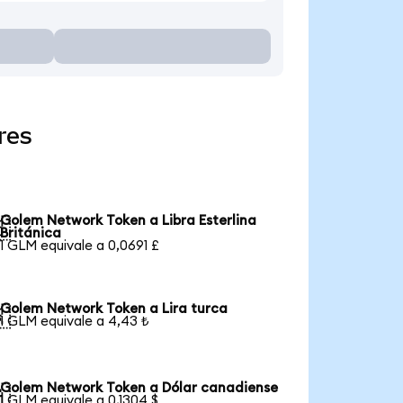
res
Golem Network Token a Libra Esterlina

Británica
1 GLM equivale a 0,0691 £
Golem Network Token a Lira turca

1 GLM equivale a 4,43 ₺
Golem Network Token a Dólar canadiense

1 GLM equivale a 0,1304 $