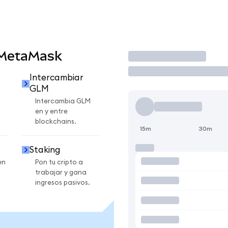
 MetaMask
Operar
Intercambiar
GLM
Intercambia GLM
en y entre
blockchains.
15m
30m
Staking
en
Pon tu cripto a
trabajar y gana
ingresos pasivos.