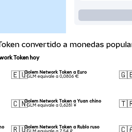
Token convertido a monedas popula
work Token hoy
Golem Network Token a Euro
🇪🇺
🇬
1 GLM equivale a 0,0806 €
Golem Network Token a Yuan chino
🇨🇳
🇹
1 GLM equivale a 0,6281 ¥
no
Golem Network Token a Rublo ruso
🇷🇺
🇨
1 GLM equivale a 7,54 ₽