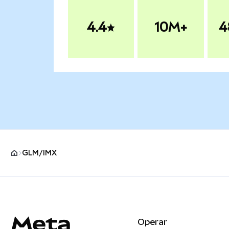
4.4
10M+
4
GLM/IMX
Pie de página del sitio MetaMask
Operar