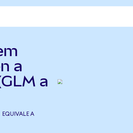
lem
n a
(GLM a
 EQUIVALE A