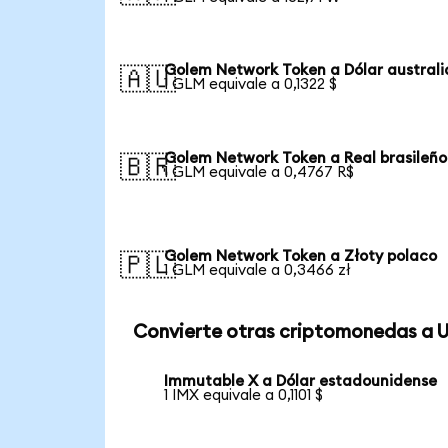
Golem Network Token a Dólar austral
🇦🇺
1 GLM equivale a 0,1322 $
Golem Network Token a Real brasileño
🇧🇷
1 GLM equivale a 0,4767 R$
Golem Network Token a Złoty polaco
🇵🇱
1 GLM equivale a 0,3466 zł
Convierte otras criptomonedas a 
Immutable X a Dólar estadounidense
1 IMX equivale a 0,1101 $