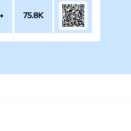
+
75.8K