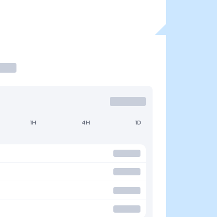
1H
4H
1D