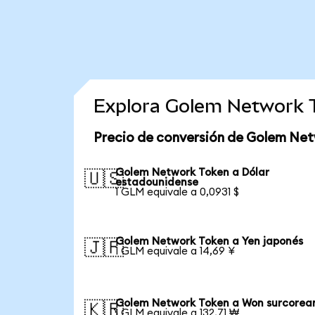
Explora Golem Network 
Precio de conversión de Golem Net
Golem Network Token a Dólar
🇺🇸
estadounidense
1 GLM equivale a 0,0931 $
Golem Network Token a Yen japonés
🇯🇵
1 GLM equivale a 14,69 ¥
Golem Network Token a Won surcorea
🇰🇷
1 GLM equivale a 132,71 ₩