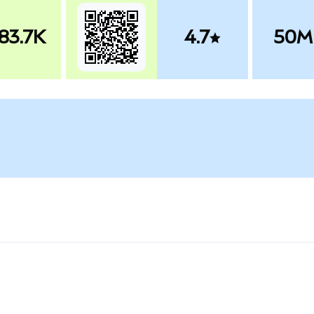
83.7K
4.7
50M