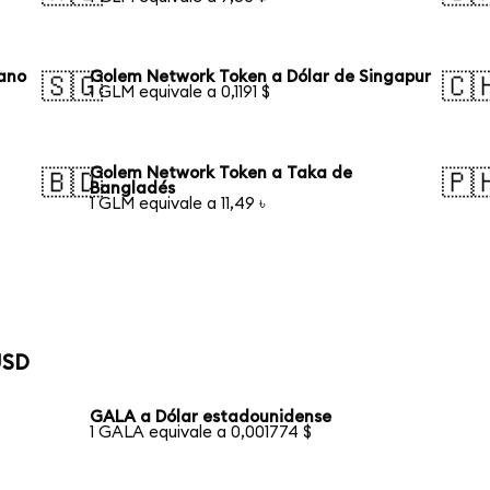
iano
Golem Network Token a Dólar de Singapur
🇸🇬
🇨
1 GLM equivale a 0,1191 $
Golem Network Token a Taka de
🇧🇩
🇵
Bangladés
1 GLM equivale a 11,49 ৳
USD
GALA a Dólar estadounidense
1 GALA equivale a 0,001774 $