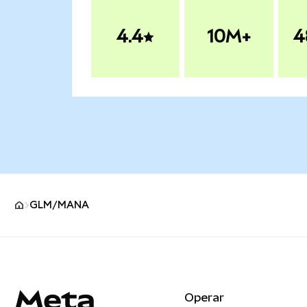
4.4
10M+
4
GLM/MANA
Pie de página del sitio MetaMask
Operar