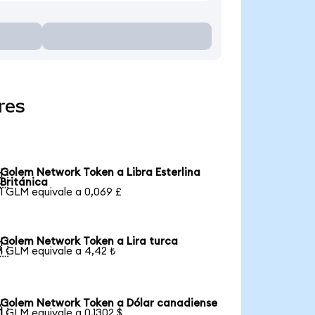
res
Golem Network Token a Libra Esterlina

Británica
1 GLM equivale a 0,069 £
Golem Network Token a Lira turca

1 GLM equivale a 4,42 ₺
Golem Network Token a Dólar canadiense

1 GLM equivale a 0,1302 $