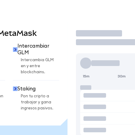
 MetaMask
Operar
Intercambiar
GLM
Intercambia GLM
en y entre
blockchains.
15m
30m
Staking
en
Pon tu cripto a
trabajar y gana
ingresos pasivos.