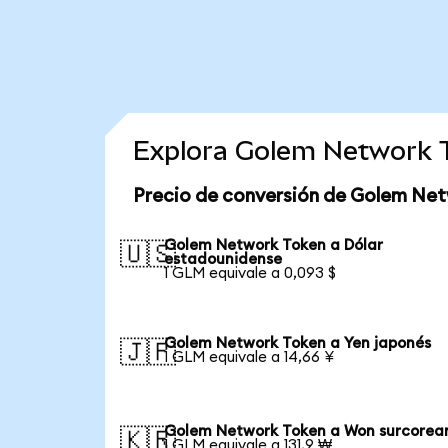
Explora Golem Network 
Precio de conversión de Golem Net
Golem Network Token a Dólar
🇺🇸
estadounidense
1 GLM equivale a 0,093 $
Golem Network Token a Yen japonés
🇯🇵
1 GLM equivale a 14,66 ¥
Golem Network Token a Won surcorea
🇰🇷
1 GLM equivale a 131,9 ₩