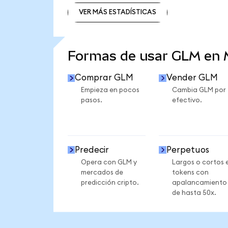
VER MÁS ESTADÍSTICAS
VER MÁS ESTADÍSTICAS
Formas de usar GLM en
Comprar GLM
Vender GLM
Empieza en pocos
Cambia GLM por
pasos.
efectivo.
Predecir
Perpetuos
Opera con GLM y
Largos o cortos 
mercados de
tokens con
predicción cripto.
apalancamiento
de hasta 50x.