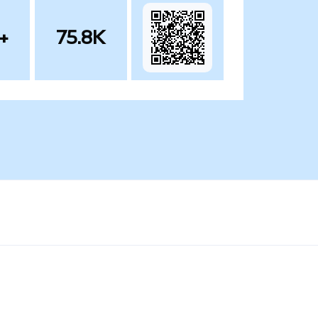
+
75.8K