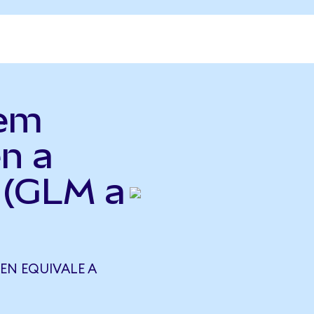
lem
n a
 (GLM a
N EQUIVALE A