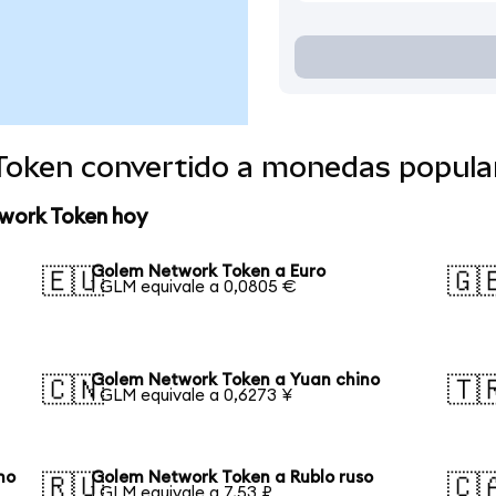
Token convertido a monedas popula
work Token hoy
Golem Network Token a Euro
🇪🇺
🇬
1 GLM equivale a 0,0805 €
Golem Network Token a Yuan chino
🇨🇳
🇹
1 GLM equivale a 0,6273 ¥
no
Golem Network Token a Rublo ruso
🇷🇺
🇨
1 GLM equivale a 7,53 ₽