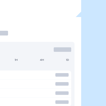
1H
4H
1D