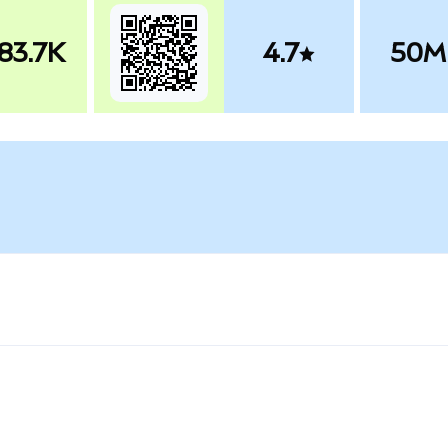
83.7K
4.7
50M