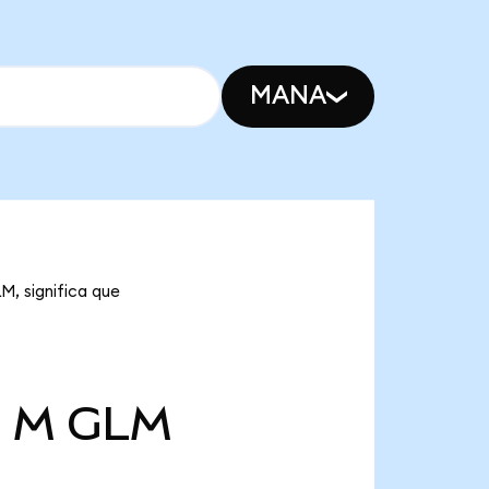
MANA
M, significa que
0 M
GLM