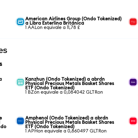
American Airlines Group (Ondo Tokenized)
a Libra Esterlina Británica
1 AALon equivale a 11,78 £
es
s
a
Kanzhun (Ondo Tokenized) a abrdn
Physical Precious Metals Basket Shares
ETF (Ondo Tokenized)
1 BZon equivale a 0,084042 GLTRon
e
Amphenol (Ondo Tokenized) a abrdn
l
Physical Precious Metals Basket Shares
ndo
ETF (Ondo Tokenized)
1 APHon equivale a 0,860497 GLTRon