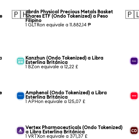
abrdn Physical Precious Metals Basket
🇵🇭
🇵
e
Shares ETF (Ondo Tokenized) a Peso
Filipino
1 GLTRon equivale a 11.882,14 ₱
a
Kanzhun (Ondo Tokenized) a Libra
Esterlina Británica
1 BZon equivale a 12,22 £
e
Amphenol (Ondo Tokenized) a Libra
Esterlina Británica
1 APHon equivale a 125,07 £
Vertex Pharmaceuticals (Ondo Tokenized)
a Libra Esterlina Británica
1 VRTXon equivale a 371,37 £