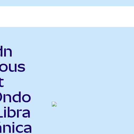
dn
ious
t
Ondo
Libra
ánica