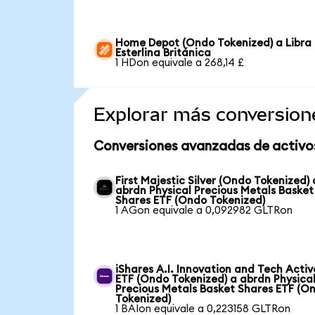
Home Depot (Ondo Tokenized) a Libra
Esterlina Británica
1 HDon equivale a 268,14 £
Explorar más conversion
Conversiones avanzadas de activo
First Majestic Silver (Ondo Tokenized) 
abrdn Physical Precious Metals Basket
Shares ETF (Ondo Tokenized)
1 AGon equivale a 0,092982 GLTRon
iShares A.I. Innovation and Tech Activ
ETF (Ondo Tokenized) a abrdn Physica
Precious Metals Basket Shares ETF (O
Tokenized)
1 BAIon equivale a 0,223158 GLTRon