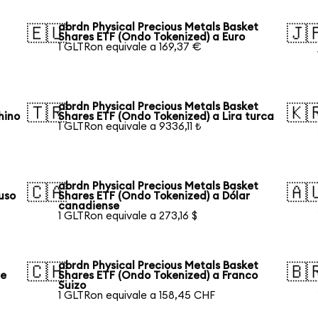
abrdn Physical Precious Metals Basket
🇪🇺
🇯
Shares ETF (Ondo Tokenized) a Euro
1 GLTRon equivale a 169,37 €
abrdn Physical Precious Metals Basket
🇹🇷
🇰
hino
Shares ETF (Ondo Tokenized) a Lira turca
1 GLTRon equivale a 9336,11 ₺
abrdn Physical Precious Metals Basket
🇨🇦
🇦
uso
Shares ETF (Ondo Tokenized) a Dólar
canadiense
1 GLTRon equivale a 273,16 $
abrdn Physical Precious Metals Basket
🇨🇭
🇧
de
Shares ETF (Ondo Tokenized) a Franco
Suizo
1 GLTRon equivale a 158,45 CHF