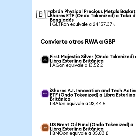
abrdn Physical Precious Metals Basket
🇧🇩
Shares ETF (Ondo Tokenized) a Taka d
Bangladés
1 GLTRon equivale a 24.157,37 ৳
Convierte otros RWA a GBP
First Majestic Silver (Ondo Tokenized) 
Libra Esterlina Británica
1 AGon equivale a 13,52 £
iShares A.I. Innovation and Tech Activ
ETF (Ondo Tokenized) a Libra Esterlina
Británica
1 BAIon equivale a 32,44 £
US Brent Oil Fund (Ondo Tokenized) a
Libra Esterlina Británica
1 BNOon equivale a 35,03 £