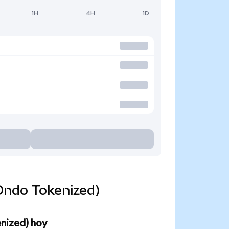
1H
4H
1D
Ondo Tokenized)
nized) hoy