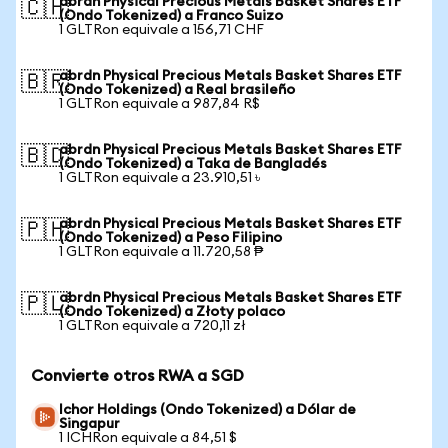
abrdn Physical Precious Metals Basket Shares ETF
🇨🇭
(Ondo Tokenized) a Franco Suizo
1 GLTRon equivale a 156,71 CHF
abrdn Physical Precious Metals Basket Shares ETF
🇧🇷
(Ondo Tokenized) a Real brasileño
1 GLTRon equivale a 987,84 R$
abrdn Physical Precious Metals Basket Shares ETF
🇧🇩
(Ondo Tokenized) a Taka de Bangladés
1 GLTRon equivale a 23.910,51 ৳
abrdn Physical Precious Metals Basket Shares ETF
🇵🇭
(Ondo Tokenized) a Peso Filipino
1 GLTRon equivale a 11.720,58 ₱
abrdn Physical Precious Metals Basket Shares ETF
🇵🇱
(Ondo Tokenized) a Złoty polaco
1 GLTRon equivale a 720,11 zł
Convierte otros RWA a SGD
Ichor Holdings (Ondo Tokenized) a Dólar de
Singapur
1 ICHRon equivale a 84,51 $