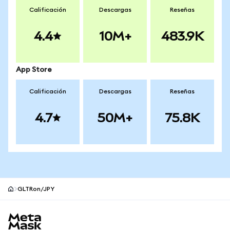
Calificación
Descargas
Reseñas
4.4
10M+
483.9K
App Store
Calificación
Descargas
Reseñas
4.7
50M+
75.8K
GLTRon/JPY
Pie de página del sitio MetaMask