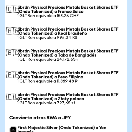
abrdn Physical Precious Metals Basket Shares ETF
🇨🇭
(Ondo Tokenized) a Franco Suizo
1 GLTRon equivale a 158,26 CHF
abrdn Physical Precious Metals Basket Shares ETF
🇧🇷
(Ondo Tokenized) a Real brasileño
1 GLTRon equivale a 998,34 R$
abrdn Physical Precious Metals Basket Shares ETF
🇧🇩
(Ondo Tokenized) a Taka de Bangladés
1 GLTRon equivale a 24.172,63 ৳
abrdn Physical Precious Metals Basket Shares ETF
🇵🇭
(Ondo Tokenized) a Peso Filipino
1 GLTRon equivale a 11.889,48 ₱
abrdn Physical Precious Metals Basket Shares ETF
🇵🇱
(Ondo Tokenized) a Złoty polaco
1 GLTRon equivale a 727,65 zł
Convierte otros RWA a JPY
First Majestic Silver (Ondo Tokenized) a Yen