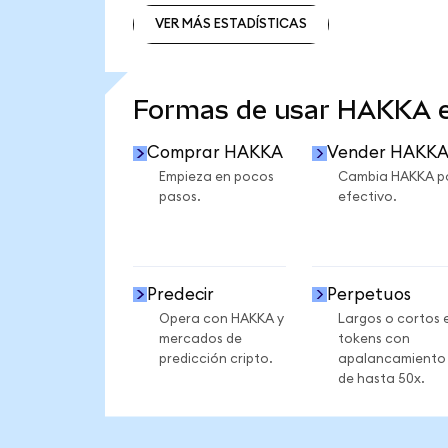
VER MÁS ESTADÍSTICAS
VER MÁS ESTADÍSTICAS
Formas de usar HAKKA 
Comprar HAKKA
Vender HAKK
Empieza en pocos
Cambia HAKKA p
pasos.
efectivo.
Predecir
Perpetuos
Opera con HAKKA y
Largos o cortos 
mercados de
tokens con
predicción cripto.
apalancamiento
de hasta 50x.