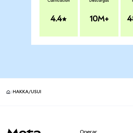
Calificación
Descargas
4.4
10M+
4
HAKKA/USUI
Pie de página del sitio MetaMask
Operar