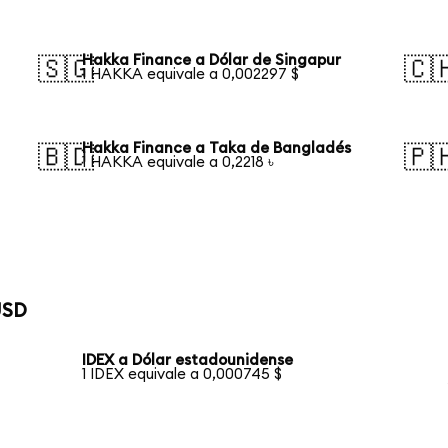
Hakka Finance a Dólar de Singapur
🇸🇬
🇨
1 HAKKA equivale a 0,002297 $
Hakka Finance a Taka de Bangladés
🇧🇩
🇵
1 HAKKA equivale a 0,2218 ৳
USD
IDEX a Dólar estadounidense
1 IDEX equivale a 0,000745 $