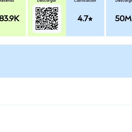
Reseñas
Descargar
Calificación
Descarg
83.9K
4.7
50M