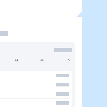
1H
4H
1D