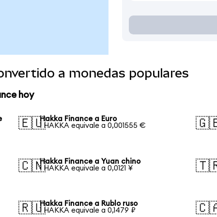
onvertido a monedas populares
ance hoy
e
Hakka Finance a Euro
🇪🇺
🇬
1 HAKKA equivale a 0,001555 €
Hakka Finance a Yuan chino
🇨🇳
🇹
1 HAKKA equivale a 0,0121 ¥
Hakka Finance a Rublo ruso
🇷🇺
🇨
1 HAKKA equivale a 0,1479 ₽