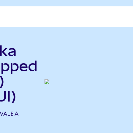
kka
apped
)
I)
VALE A