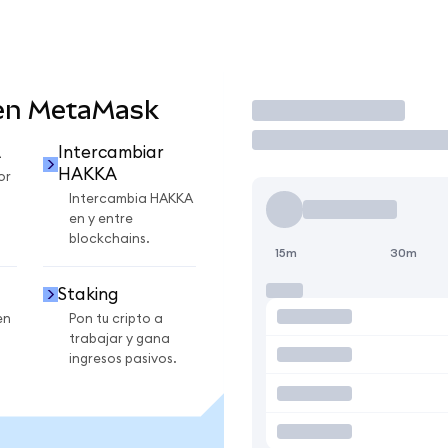
en MetaMask
Operar
A
Intercambiar
HAKKA
or
Intercambia HAKKA
en y entre
blockchains.
15m
30m
Staking
en
Pon tu cripto a
trabajar y gana
ingresos pasivos.