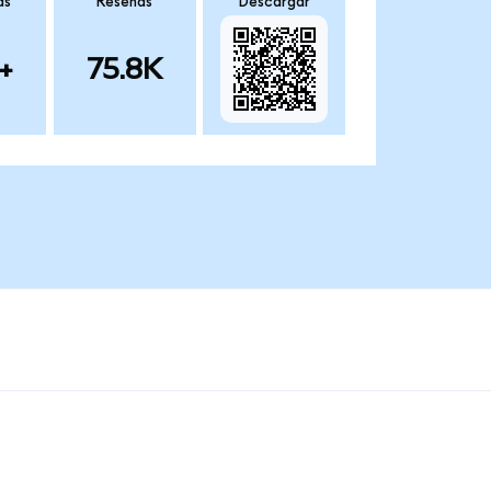
as
Reseñas
Descargar
+
75.8K