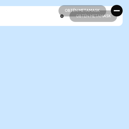
OBTÉN METAMASK
OBTÉN METAMASK
OBTÉN METAMASK
OBTÉN METAMASK