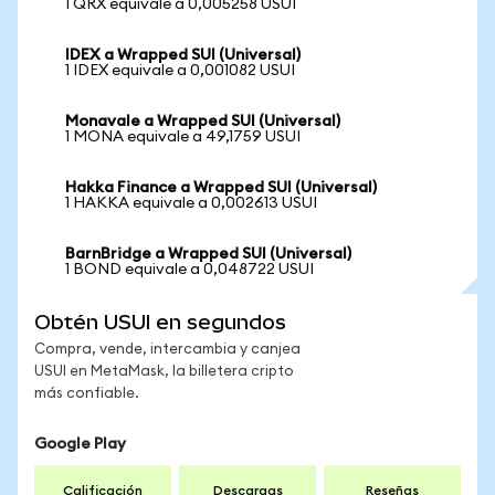
1 QRX equivale a 0,005258 USUI
IDEX a Wrapped SUI (Universal)
1 IDEX equivale a 0,001082 USUI
Monavale a Wrapped SUI (Universal)
1 MONA equivale a 49,1759 USUI
Hakka Finance a Wrapped SUI (Universal)
1 HAKKA equivale a 0,002613 USUI
BarnBridge a Wrapped SUI (Universal)
1 BOND equivale a 0,048722 USUI
Obtén USUI en segundos
Compra, vende, intercambia y canjea
USUI en MetaMask, la billetera cripto
más confiable.
Google Play
Calificación
Descargas
Reseñas