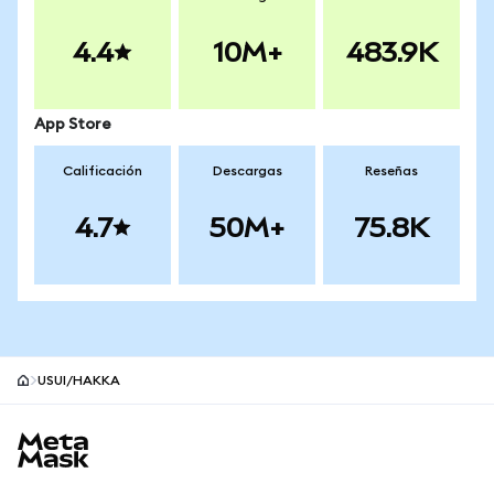
4.4
10M+
483.9K
App Store
Calificación
Descargas
Reseñas
4.7
50M+
75.8K
USUI/HAKKA
Pie de página del sitio MetaMask