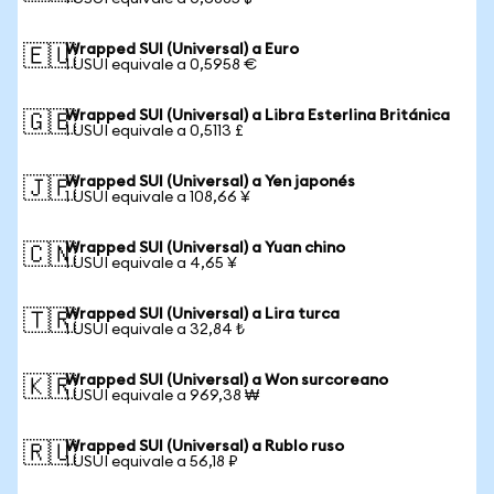
Wrapped SUI (Universal) a Euro
🇪🇺
1 USUI equivale a 0,5958 €
Wrapped SUI (Universal) a Libra Esterlina Británica
🇬🇧
1 USUI equivale a 0,5113 £
Wrapped SUI (Universal) a Yen japonés
🇯🇵
1 USUI equivale a 108,66 ¥
Wrapped SUI (Universal) a Yuan chino
🇨🇳
1 USUI equivale a 4,65 ¥
Wrapped SUI (Universal) a Lira turca
🇹🇷
1 USUI equivale a 32,84 ₺
Wrapped SUI (Universal) a Won surcoreano
🇰🇷
1 USUI equivale a 969,38 ₩
Wrapped SUI (Universal) a Rublo ruso
🇷🇺
1 USUI equivale a 56,18 ₽