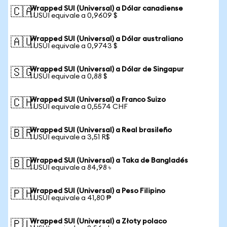
Wrapped SUI (Universal) a Dólar canadiense
🇨🇦
1 USUI equivale a 0,9609 $
Wrapped SUI (Universal) a Dólar australiano
🇦🇺
1 USUI equivale a 0,9743 $
Wrapped SUI (Universal) a Dólar de Singapur
🇸🇬
1 USUI equivale a 0,88 $
Wrapped SUI (Universal) a Franco Suizo
🇨🇭
1 USUI equivale a 0,5574 CHF
Wrapped SUI (Universal) a Real brasileño
🇧🇷
1 USUI equivale a 3,51 R$
Wrapped SUI (Universal) a Taka de Bangladés
🇧🇩
1 USUI equivale a 84,98 ৳
Wrapped SUI (Universal) a Peso Filipino
🇵🇭
1 USUI equivale a 41,80 ₱
Wrapped SUI (Universal) a Złoty polaco
🇵🇱