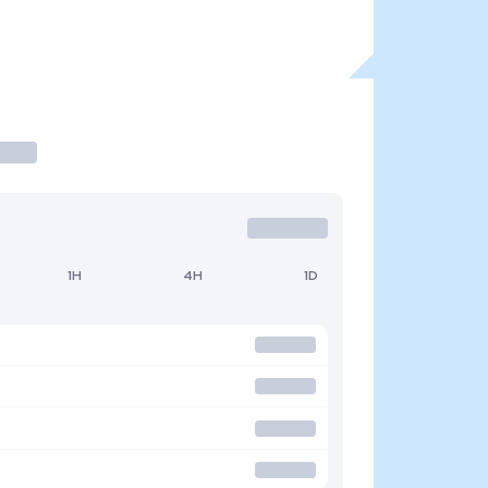
1H
4H
1D