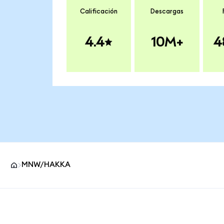
Calificación
Descargas
4.4
10M+
4
MNW/HAKKA
Pie de página del sitio MetaMask