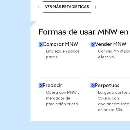
VER MÁS ESTADÍSTICAS
VER MÁS ESTADÍSTICAS
Formas de usar MNW en
Comprar MNW
Vender MNW
Empieza en pocos
Cambia MNW po
pasos.
efectivo.
Predecir
Perpetuos
Opera con MNW y
Largos o cortos 
mercados de
tokens con
predicción cripto.
apalancamiento
de hasta 50x.