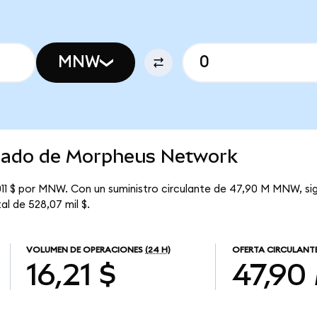
MNW
rcado de Morpheus Network
11 $ por MNW. Con un suministro circulante de 47,90 M MNW, si
al de 528,07 mil $.
VOLUMEN DE OPERACIONES
(24 H)
OFERTA CIRCULANT
16,21 $
47,90