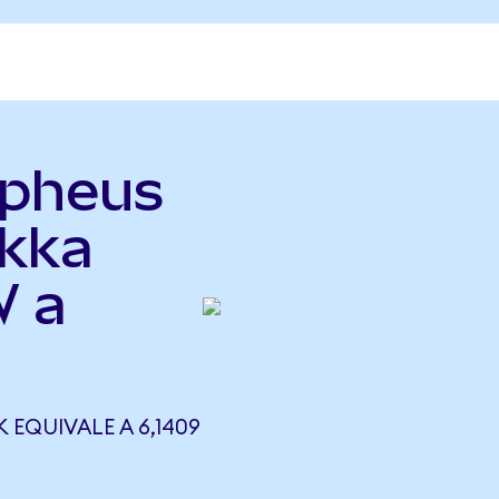
rpheus
kka
W a
EQUIVALE A 6,1409