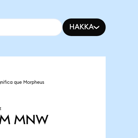
HAKKA
gnifica que Morpheus
E
 M
MNW