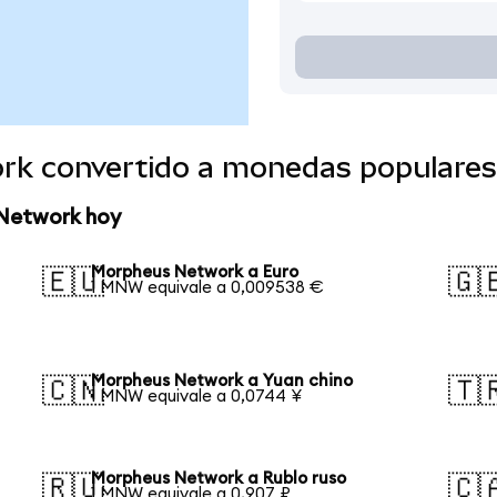
rk convertido a monedas populares
 Network hoy
Morpheus Network a Euro
🇪🇺
🇬
1 MNW equivale a 0,009538 €
Morpheus Network a Yuan chino
🇨🇳
🇹
1 MNW equivale a 0,0744 ¥
Morpheus Network a Rublo ruso
🇷🇺
🇨
1 MNW equivale a 0,907 ₽