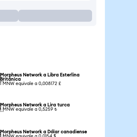
Morpheus Network a Libra Esterlina

Británica
1 MNW equivale a 0,008172 £
Morpheus Network a Lira turca

1 MNW equivale a 0,5259 ₺
Morpheus Network a Dólar canadiense

1 MNW equivale a 0,0154 $