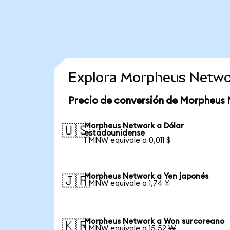
Explora Morpheus Netwo
Precio de conversión de Morpheus
Morpheus Network a Dólar
🇺🇸
estadounidense
1 MNW equivale a 0,011 $
Morpheus Network a Yen japonés
🇯🇵
1 MNW equivale a 1,74 ¥
Morpheus Network a Won surcoreano
🇰🇷
1 MNW equivale a 15,52 ₩