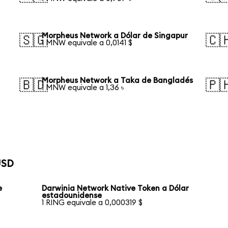
Morpheus Network a Dólar de Singapur
🇸🇬
🇨
1 MNW equivale a 0,0141 $
Morpheus Network a Taka de Bangladés
🇧🇩
🇵
1 MNW equivale a 1,36 ৳
USD
e
Darwinia Network Native Token a Dólar
estadounidense
1 RING equivale a 0,000319 $