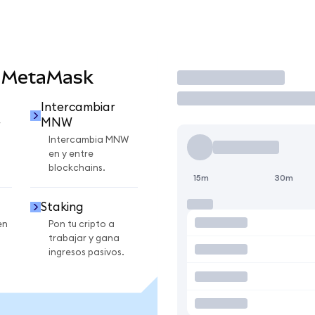
 MetaMask
Operar
Intercambiar
MNW
r
Intercambia MNW
en y entre
blockchains.
15m
30m
Staking
en
Pon tu cripto a
trabajar y gana
ingresos pasivos.