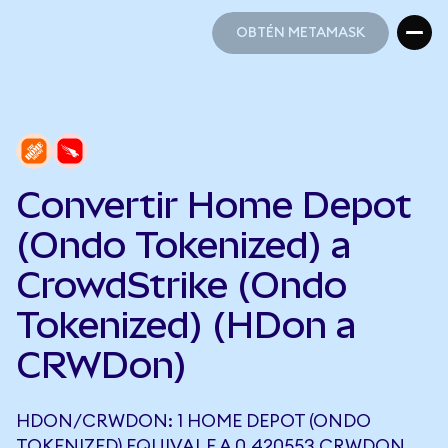
OBTÉN METAMASK
OBTÉN METAMASK
Convertir Home Depot
(Ondo Tokenized) a
CrowdStrike (Ondo
Tokenized) (HDon a
CRWDon)
HDON/CRWDON: 1 HOME DEPOT (ONDO
TOKENIZED) EQUIVALE A 0,420553 CRWDON