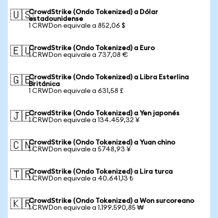
CrowdStrike (Ondo Tokenized) a Dólar
🇺🇸
estadounidense
1 CRWDon equivale a 852,06 $
CrowdStrike (Ondo Tokenized) a Euro
🇪🇺
1 CRWDon equivale a 737,08 €
CrowdStrike (Ondo Tokenized) a Libra Esterlina
🇬🇧
Británica
1 CRWDon equivale a 631,58 £
CrowdStrike (Ondo Tokenized) a Yen japonés
🇯🇵
1 CRWDon equivale a 134.459,32 ¥
CrowdStrike (Ondo Tokenized) a Yuan chino
🇨🇳
1 CRWDon equivale a 5748,93 ¥
CrowdStrike (Ondo Tokenized) a Lira turca
🇹🇷
1 CRWDon equivale a 40.641,13 ₺
CrowdStrike (Ondo Tokenized) a Won surcoreano
🇰🇷
1 CRWDon equivale a 1.199.590,85 ₩