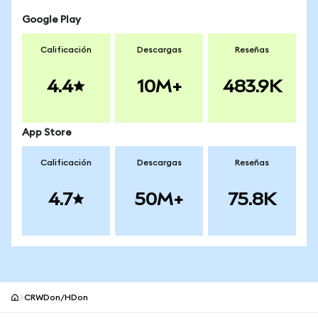
Google Play
Calificación
Descargas
Reseñas
4.4
10M+
483.9K
App Store
Calificación
Descargas
Reseñas
4.7
50M+
75.8K
CRWDon/HDon
Pie de página del sitio MetaMask