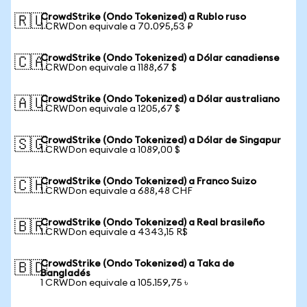
CrowdStrike (Ondo Tokenized) a Rublo ruso
🇷🇺
1 CRWDon equivale a 70.095,53 ₽
CrowdStrike (Ondo Tokenized) a Dólar canadiense
🇨🇦
1 CRWDon equivale a 1188,67 $
CrowdStrike (Ondo Tokenized) a Dólar australiano
🇦🇺
1 CRWDon equivale a 1205,67 $
CrowdStrike (Ondo Tokenized) a Dólar de Singapur
🇸🇬
1 CRWDon equivale a 1089,00 $
CrowdStrike (Ondo Tokenized) a Franco Suizo
🇨🇭
1 CRWDon equivale a 688,48 CHF
CrowdStrike (Ondo Tokenized) a Real brasileño
🇧🇷
1 CRWDon equivale a 4343,15 R$
CrowdStrike (Ondo Tokenized) a Taka de
🇧🇩
Bangladés
1 CRWDon equivale a 105.159,75 ৳