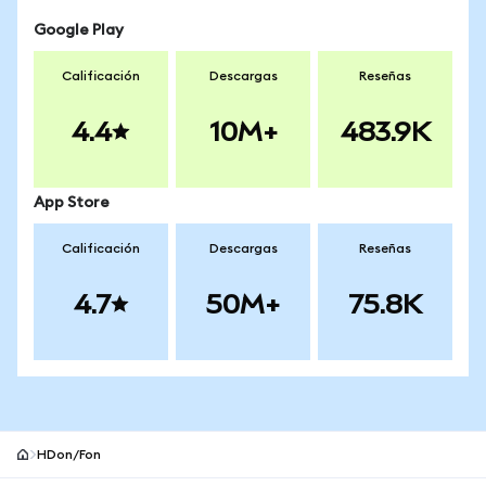
Google Play
Calificación
Descargas
Reseñas
4.4
10M+
483.9K
App Store
Calificación
Descargas
Reseñas
4.7
50M+
75.8K
HDon/Fon
Pie de página del sitio MetaMask