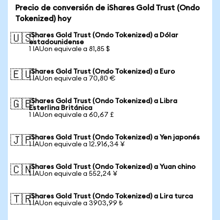
Precio de conversión de iShares Gold Trust (Ondo
Tokenized) hoy
iShares Gold Trust (Ondo Tokenized) a Dólar
🇺🇸
estadounidense
1 IAUon equivale a 81,85 $
iShares Gold Trust (Ondo Tokenized) a Euro
🇪🇺
1 IAUon equivale a 70,80 €
iShares Gold Trust (Ondo Tokenized) a Libra
🇬🇧
Esterlina Británica
1 IAUon equivale a 60,67 £
iShares Gold Trust (Ondo Tokenized) a Yen japonés
🇯🇵
1 IAUon equivale a 12.916,34 ¥
iShares Gold Trust (Ondo Tokenized) a Yuan chino
🇨🇳
1 IAUon equivale a 552,24 ¥
iShares Gold Trust (Ondo Tokenized) a Lira turca
🇹🇷
1 IAUon equivale a 3903,99 ₺