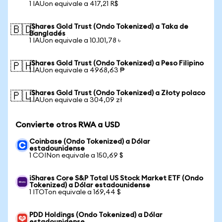
1 IAUon equivale a 417,21 R$
iShares Gold Trust (Ondo Tokenized) a Taka de
🇧🇩
Bangladés
1 IAUon equivale a 10.101,78 ৳
iShares Gold Trust (Ondo Tokenized) a Peso Filipino
🇵🇭
1 IAUon equivale a 4968,63 ₱
iShares Gold Trust (Ondo Tokenized) a Złoty polaco
🇵🇱
1 IAUon equivale a 304,09 zł
Convierte otros RWA a USD
Coinbase (Ondo Tokenized) a Dólar
estadounidense
1 COINon equivale a 150,69 $
iShares Core S&P Total US Stock Market ETF (Ondo
Tokenized) a Dólar estadounidense
1 ITOTon equivale a 169,44 $
PDD Holdings (Ondo Tokenized) a Dólar