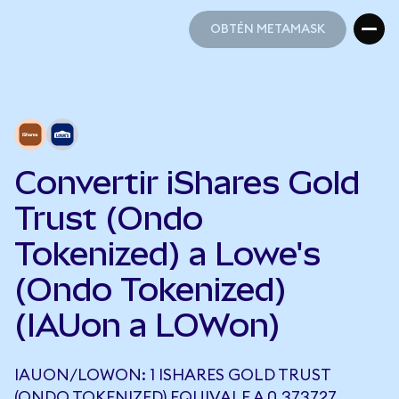
OBTÉN METAMASK
OBTÉN METAMASK
Convertir iShares Gold
Trust (Ondo
Tokenized) a Lowe's
(Ondo Tokenized)
(IAUon a LOWon)
IAUON/LOWON: 1 ISHARES GOLD TRUST
(ONDO TOKENIZED) EQUIVALE A 0,373727