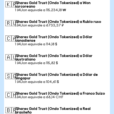
iShares Gold Trust (Ondo Tokenized) a Won
🇰🇷
surcoreano
1 IAUon equivale a 115.234,18 ₩
iShares Gold Trust (Ondo Tokenized) a Rublo ruso
🇷🇺
1 IAUon equivale a 6733,37 ₽
iShares Gold Trust (Ondo Tokenized) a Dólar
🇨🇦
canadiense
1 IAUon equivale a 114,18 $
iShares Gold Trust (Ondo Tokenized) a Dólar
🇦🇺
australiano
1 IAUon equivale a 115,82 $
iShares Gold Trust (Ondo Tokenized) a Dólar de
🇸🇬
Singapur
1 IAUon equivale a 104,61 $
iShares Gold Trust (Ondo Tokenized) a Franco Suizo
🇨🇭
1 IAUon equivale a 66,14 CHF
iShares Gold Trust (Ondo Tokenized) a Real
🇧🇷
brasileño