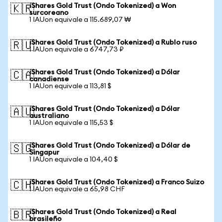
iShares Gold Trust (Ondo Tokenized) a Won
🇰🇷
surcoreano
1 IAUon equivale a 115.689,07 ₩
iShares Gold Trust (Ondo Tokenized) a Rublo ruso
🇷🇺
1 IAUon equivale a 6747,73 ₽
iShares Gold Trust (Ondo Tokenized) a Dólar
🇨🇦
canadiense
1 IAUon equivale a 113,81 $
iShares Gold Trust (Ondo Tokenized) a Dólar
🇦🇺
australiano
1 IAUon equivale a 115,53 $
iShares Gold Trust (Ondo Tokenized) a Dólar de
🇸🇬
Singapur
1 IAUon equivale a 104,40 $
iShares Gold Trust (Ondo Tokenized) a Franco Suizo
🇨🇭
1 IAUon equivale a 65,98 CHF
iShares Gold Trust (Ondo Tokenized) a Real
🇧🇷
brasileño