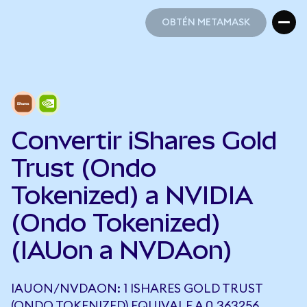
OBTÉN METAMASK
OBTÉN METAMASK
Convertir iShares Gold
Trust (Ondo
Tokenized) a NVIDIA
(Ondo Tokenized)
(IAUon a NVDAon)
IAUON/NVDAON: 1 ISHARES GOLD TRUST
(ONDO TOKENIZED) EQUIVALE A 0,363256