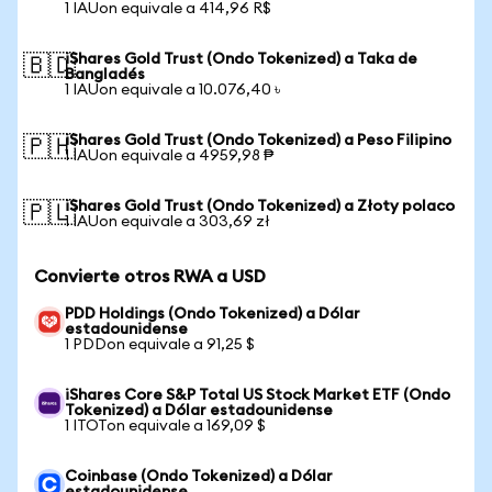
1 IAUon equivale a 414,96 R$
iShares Gold Trust (Ondo Tokenized) a Taka de
🇧🇩
Bangladés
1 IAUon equivale a 10.076,40 ৳
iShares Gold Trust (Ondo Tokenized) a Peso Filipino
🇵🇭
1 IAUon equivale a 4959,98 ₱
iShares Gold Trust (Ondo Tokenized) a Złoty polaco
🇵🇱
1 IAUon equivale a 303,69 zł
Convierte otros RWA a USD
PDD Holdings (Ondo Tokenized) a Dólar
estadounidense
1 PDDon equivale a 91,25 $
iShares Core S&P Total US Stock Market ETF (Ondo
Tokenized) a Dólar estadounidense
1 ITOTon equivale a 169,09 $
Coinbase (Ondo Tokenized) a Dólar