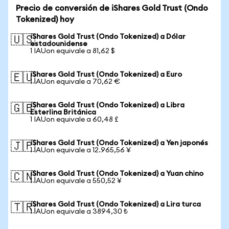
Precio de conversión de iShares Gold Trust (Ondo
Tokenized) hoy
iShares Gold Trust (Ondo Tokenized) a Dólar
🇺🇸
estadounidense
1 IAUon equivale a 81,62 $
iShares Gold Trust (Ondo Tokenized) a Euro
🇪🇺
1 IAUon equivale a 70,62 €
iShares Gold Trust (Ondo Tokenized) a Libra
🇬🇧
Esterlina Británica
1 IAUon equivale a 60,48 £
iShares Gold Trust (Ondo Tokenized) a Yen japonés
🇯🇵
1 IAUon equivale a 12.965,56 ¥
iShares Gold Trust (Ondo Tokenized) a Yuan chino
🇨🇳
1 IAUon equivale a 550,52 ¥
iShares Gold Trust (Ondo Tokenized) a Lira turca
🇹🇷
1 IAUon equivale a 3894,30 ₺