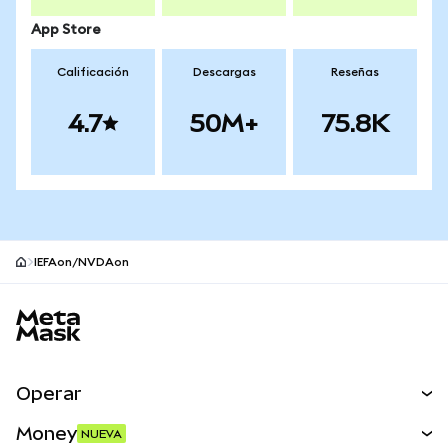
App Store
Calificación
Descargas
Reseñas
4.7
50M+
75.8K
IEFAon/NVDAon
Pie de página del sitio MetaMask
Operar
Canjear
Money
NUEVA