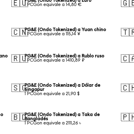
PG&E (Ondo Tokenized) a Euro
🇪🇺
🇬
1 PCGon equivale a 14,80 €
PG&E (Ondo Tokenized) a Yuan chino
🇨🇳
🇹
1 PCGon equivale a 115,14 ¥
eano
PG&E (Ondo Tokenized) a Rublo ruso
🇷🇺
🇨
1 PCGon equivale a 1410,89 ₽
PG&E (Ondo Tokenized) a Dólar de
🇸🇬
🇨
Singapur
1 PCGon equivale a 21,90 $
ño
PG&E (Ondo Tokenized) a Taka de
🇧🇩
🇵
Bangladés
1 PCGon equivale a 2111,26 ৳