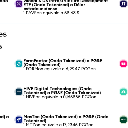
Ondo
Global X US Infrastructure Development
ETF (Ondo Tokenized) a Dólar
estadounidense
1 PAVEon equivale a 58,63 $
es
s
FormFactor (Ondo Tokenized) a PG&E
(Ondo Tokenized)
1 FORMon equivale a 6,9947 PCGon
HIVE Digital Technologies (Ondo
Tokenized) a PG&E (Ondo Tokenized)
1 HIVEon equivale a 0,165885 PCGon
ed) a
MasTec (Ondo Tokenized) a PG&E (Ondo
Tokenized)
1 MTZon equivale a 17,2345 PCGon