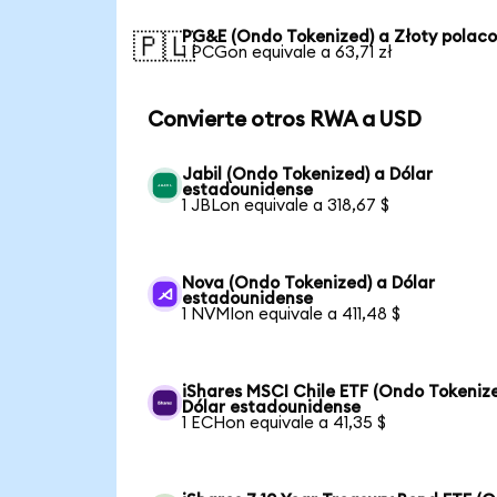
PG&E (Ondo Tokenized) a Złoty polac
🇵🇱
1 PCGon equivale a 63,71 zł
Convierte otros RWA a USD
Jabil (Ondo Tokenized) a Dólar
estadounidense
1 JBLon equivale a 318,67 $
Nova (Ondo Tokenized) a Dólar
estadounidense
1 NVMIon equivale a 411,48 $
iShares MSCI Chile ETF (Ondo Tokeniz
Dólar estadounidense
1 ECHon equivale a 41,35 $