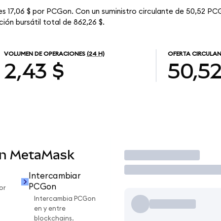
s 17,06 $ por PCGon. Con un suministro circulante de 50,52 PCG
ón bursátil total de 862,26 $.
VOLUMEN DE OPERACIONES
(24 H)
OFERTA CIRCULA
2,43 $
50,5
en MetaMask
Operar
Intercambiar
PCGon
or
Intercambia PCGon
en y entre
blockchains.