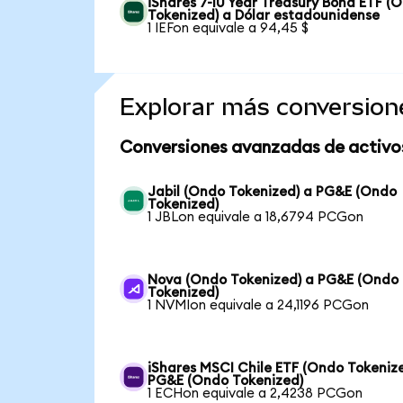
iShares 7-10 Year Treasury Bond ETF (
Tokenized) a Dólar estadounidense
1 IEFon equivale a 94,45 $
Explorar más conversion
Conversiones avanzadas de activo
Jabil (Ondo Tokenized) a PG&E (Ondo
Tokenized)
1 JBLon equivale a 18,6794 PCGon
Nova (Ondo Tokenized) a PG&E (Ondo
Tokenized)
1 NVMIon equivale a 24,1196 PCGon
iShares MSCI Chile ETF (Ondo Tokeniz
PG&E (Ondo Tokenized)
1 ECHon equivale a 2,4238 PCGon