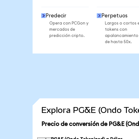
Predecir
Perpetuos
Opera con PCGon y
Largos o cortos 
mercados de
tokens con
predicción cripto.
apalancamiento
de hasta 50x.
Explora PG&E (Ondo Toke
Precio de conversión de PG&E (Ond