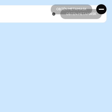
OBTÉN METAMASK
OBTÉN METAMASK
OBTÉN METAMASK
OBTÉN METAMASK