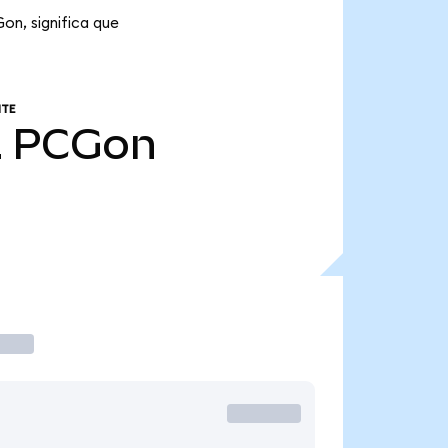
on, significa que
NTE
2
PCGon