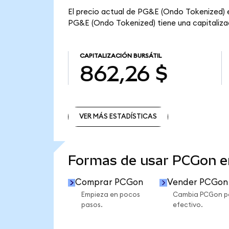
El precio actual de PG&E (Ondo Tokenized) e
PG&E (Ondo Tokenized) tiene una capitalizaci
CAPITALIZACIÓN BURSÁTIL
862,26 $
VER MÁS ESTADÍSTICAS
VER MÁS ESTADÍSTICAS
Formas de usar PCGon 
Comprar PCGon
Vender PCGon
Empieza en pocos
Cambia PCGon p
pasos.
efectivo.