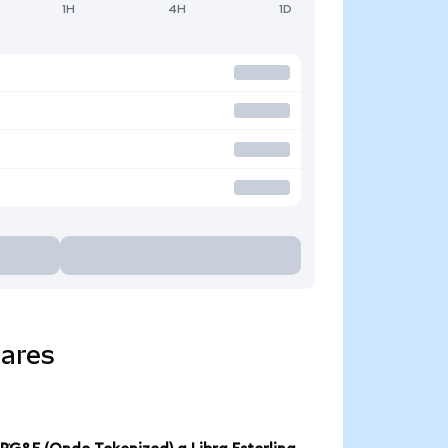
1H
4H
1D
ares