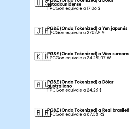
PG&E (Ondo Tokenized) a Dólar
🇺🇸
estadounidense
1 PCGon equivale a 17,06 $
PG&E (Ondo Tokenized) a Yen japonés
🇯🇵
1 PCGon equivale a 2702,9 ¥
PG&E (Ondo Tokenized) a Won surcor
🇰🇷
1 PCGon equivale a 24.281,07 ₩
PG&E (Ondo Tokenized) a Dólar
🇦🇺
australiano
1 PCGon equivale a 24,26 $
PG&E (Ondo Tokenized) a Real brasile
🇧🇷
1 PCGon equivale a 87,38 R$