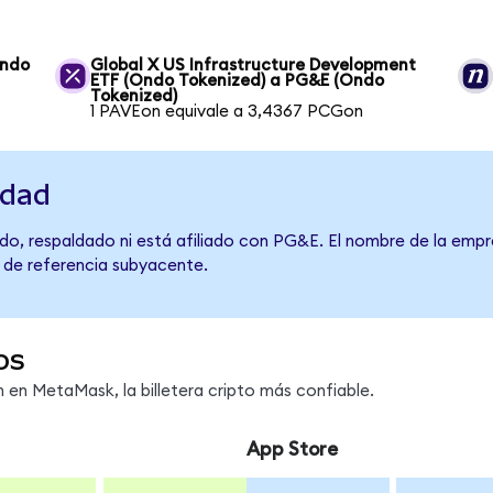
Ondo
Global X US Infrastructure Development
ETF (Ondo Tokenized) a PG&E (Ondo
Tokenized)
1 PAVEon equivale a 3,4367 PCGon
idad
do, respaldado ni está afiliado con PG&E. El nombre de la empr
o de referencia subyacente.
os
en MetaMask, la billetera cripto más confiable.
App Store