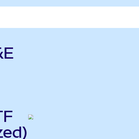
&E
TF
zed)