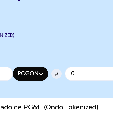
NIZED)
PCGON
rcado de PG&E (Ondo Tokenized)