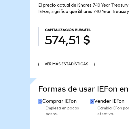
El precio actual de iShares 7-10 Year Treasur
IEFon, significa que iShares 7-10 Year Treasu
CAPITALIZACIÓN BURSÁTIL
574,51 $
VER MÁS ESTADÍSTICAS
VER MÁS ESTADÍSTICAS
Formas de usar IEFon e
Comprar IEFon
Vender IEFon
Empieza en pocos
Cambia IEFon po
pasos.
efectivo.