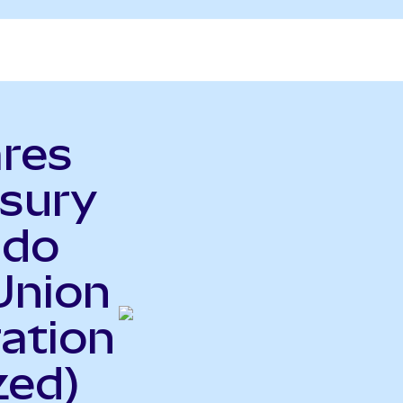
ares
asury
ndo
Union
ration
zed)