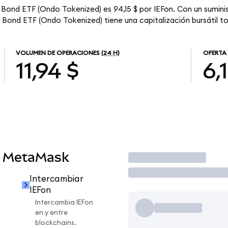
y Bond ETF (Ondo Tokenized) es 94,15 $ por IEFon. Con un suminis
ry Bond ETF (Ondo Tokenized) tiene una capitalización bursátil to
VOLUMEN DE OPERACIONES
(24 H)
OFERTA
11,94 $
6,
n MetaMask
Operar
Intercambiar
IEFon
r
Intercambia IEFon
en y entre
blockchains.