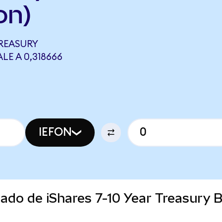
on)
TREASURY
LE A 0,318666
IEFON
cado de iShares 7-10 Year Treasury