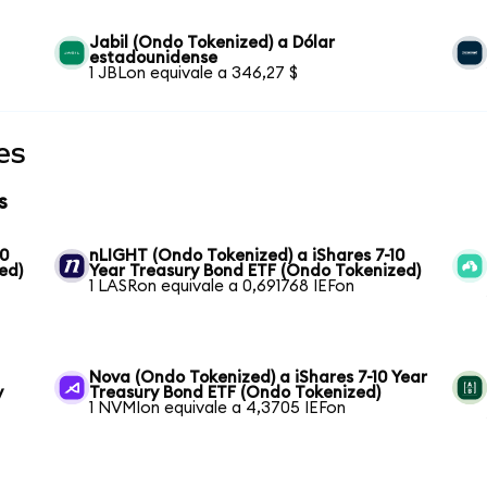
Jabil (Ondo Tokenized) a Dólar
estadounidense
1 JBLon equivale a 346,27 $
es
s
10
nLIGHT (Ondo Tokenized) a iShares 7-10
ed)
Year Treasury Bond ETF (Ondo Tokenized)
1 LASRon equivale a 0,691768 IEFon
Nova (Ondo Tokenized) a iShares 7-10 Year
y
Treasury Bond ETF (Ondo Tokenized)
1 NVMIon equivale a 4,3705 IEFon