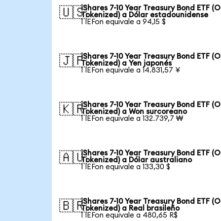
iShares 7-10 Year Treasury Bond ETF (
🇺🇸
Tokenized) a Dólar estadounidense
1 IEFon equivale a 94,15 $
iShares 7-10 Year Treasury Bond ETF (
🇯🇵
Tokenized) a Yen japonés
1 IEFon equivale a 14.831,57 ¥
iShares 7-10 Year Treasury Bond ETF (
🇰🇷
Tokenized) a Won surcoreano
1 IEFon equivale a 132.739,7 ₩
iShares 7-10 Year Treasury Bond ETF (
🇦🇺
Tokenized) a Dólar australiano
1 IEFon equivale a 133,30 $
iShares 7-10 Year Treasury Bond ETF (
🇧🇷
Tokenized) a Real brasileño
1 IEFon equivale a 480,65 R$