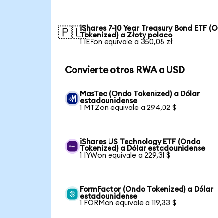
iShares 7-10 Year Treasury Bond ETF (
🇵🇱
Tokenized) a Złoty polaco
1 IEFon equivale a 350,08 zł
Convierte otros RWA a USD
MasTec (Ondo Tokenized) a Dólar
estadounidense
1 MTZon equivale a 294,02 $
iShares US Technology ETF (Ondo
Tokenized) a Dólar estadounidense
1 IYWon equivale a 229,31 $
FormFactor (Ondo Tokenized) a Dólar
estadounidense
1 FORMon equivale a 119,33 $