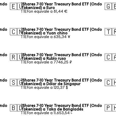
Ondo
iShares 7-10 Year Treasury Bond ETF (Ondo
🇪🇺
🇬
Tokenized) a Euro
1 IEFon equivale a 81,44 €
Ondo
iShares 7-10 Year Treasury Bond ETF (Ondo
🇨🇳
🇹
Tokenized) a Yuan chino
1 IEFon equivale a 635,34 ¥
Ondo
iShares 7-10 Year Treasury Bond ETF (Ondo
🇷🇺
🇨
Tokenized) a Rublo ruso
1 IEFon equivale a 7746,25 ₽
Ondo
iShares 7-10 Year Treasury Bond ETF (Ondo
🇸🇬
🇨
Tokenized) a Dólar de Singapur
1 IEFon equivale a 120,37 $
Ondo
iShares 7-10 Year Treasury Bond ETF (Ondo
🇧🇩
🇵
Tokenized) a Taka de Bangladés
1 IEFon equivale a 11.653,54 ৳