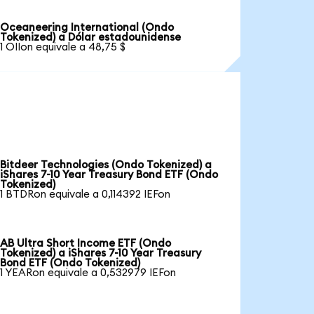
Oceaneering International (Ondo
Tokenized) a Dólar estadounidense
1 OIIon equivale a 48,75 $
Bitdeer Technologies (Ondo Tokenized) a
iShares 7-10 Year Treasury Bond ETF (Ondo
Tokenized)
1 BTDRon equivale a 0,114392 IEFon
AB Ultra Short Income ETF (Ondo
Tokenized) a iShares 7-10 Year Treasury
Bond ETF (Ondo Tokenized)
1 YEARon equivale a 0,532979 IEFon