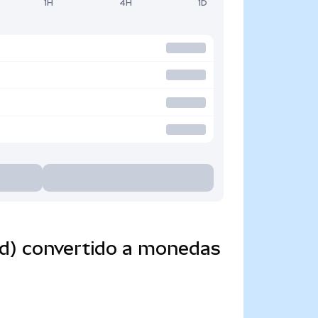
1H
4H
1D
ed) convertido a monedas