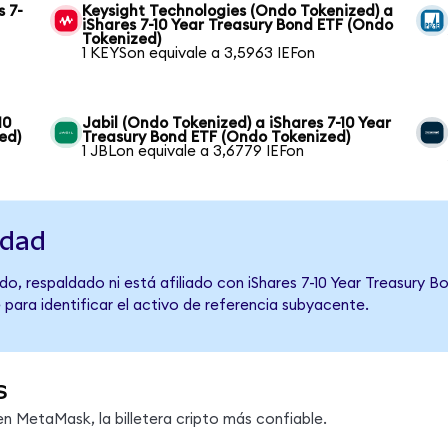
s 7-
Keysight Technologies (Ondo Tokenized) a
iShares 7-10 Year Treasury Bond ETF (Ondo
Tokenized)
1 KEYSon equivale a 3,5963 IEFon
10
Jabil (Ondo Tokenized) a iShares 7-10 Year
ed)
Treasury Bond ETF (Ondo Tokenized)
1 JBLon equivale a 3,6779 IEFon
idad
o, respaldado ni está afiliado con iShares 7-10 Year Treasury B
 para identificar el activo de referencia subyacente.
s
n MetaMask, la billetera cripto más confiable.