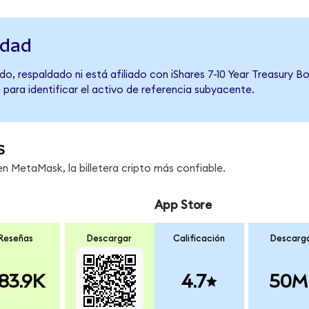
idad
o, respaldado ni está afiliado con iShares 7-10 Year Treasury B
 para identificar el activo de referencia subyacente.
s
n MetaMask, la billetera cripto más confiable.
App Store
Reseñas
Descargar
Calificación
Descarg
83.9K
4.7
50M