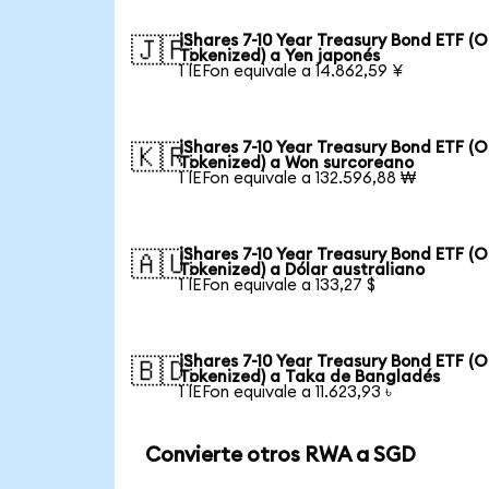
iShares 7-10 Year Treasury Bond ETF (
🇯🇵
Tokenized) a Yen japonés
1 IEFon equivale a 14.862,59 ¥
iShares 7-10 Year Treasury Bond ETF (
🇰🇷
Tokenized) a Won surcoreano
1 IEFon equivale a 132.596,88 ₩
iShares 7-10 Year Treasury Bond ETF (
🇦🇺
Tokenized) a Dólar australiano
1 IEFon equivale a 133,27 $
iShares 7-10 Year Treasury Bond ETF (
🇧🇩
Tokenized) a Taka de Bangladés
1 IEFon equivale a 11.623,93 ৳
Convierte otros RWA a SGD