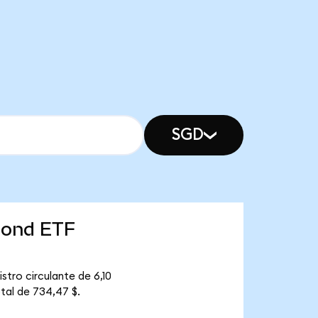
SGD
 Bond ETF
stro circulante de 6,10
otal de 734,47 $.