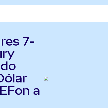
res 7-
ury
ndo
Dólar
IEFon a