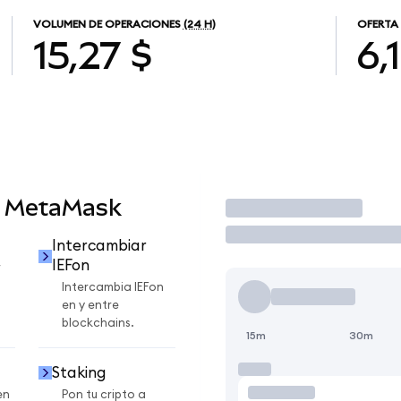
VOLUMEN DE OPERACIONES
(24 H)
OFERTA
15,27 $
6,
n MetaMask
Operar
Intercambiar
IEFon
r
Intercambia IEFon
en y entre
blockchains.
15m
30m
Staking
en
Pon tu cripto a