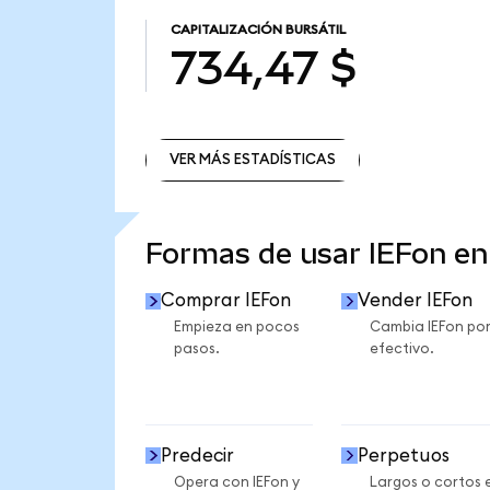
CAPITALIZACIÓN BURSÁTIL
734,47 $
VER MÁS ESTADÍSTICAS
VER MÁS ESTADÍSTICAS
Formas de usar IEFon e
Comprar IEFon
Vender IEFon
Empieza en pocos
Cambia IEFon po
pasos.
efectivo.
Predecir
Perpetuos
Opera con IEFon y
Largos o cortos 