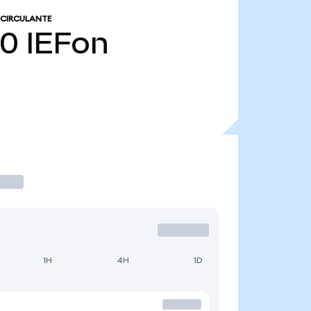
 CIRCULANTE
10
IEFon
1H
4H
1D