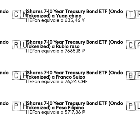
Ondo
iShares 7-10 Year Treasury Bond ETF (Ondo
🇨🇳
🇹
Tokenized) a Yuan chino
1 IEFon equivale a 635,46 ¥
Ondo
iShares 7-10 Year Treasury Bond ETF (Ondo
🇷🇺
🇨
Tokenized) a Rublo ruso
1 IEFon equivale a 7685,18 ₽
Ondo
iShares 7-10 Year Treasury Bond ETF (Ondo
🇨🇭
🇧
Tokenized) a Franco Suizo
1 IEFon equivale a 76,24 CHF
Ondo
iShares 7-10 Year Treasury Bond ETF (Ondo
🇵🇭
🇵
Tokenized) a Peso Filipino
1 IEFon equivale a 5717,38 ₱