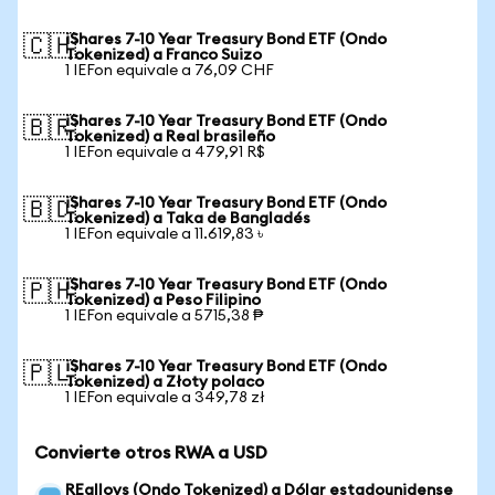
iShares 7-10 Year Treasury Bond ETF (Ondo
🇨🇭
Tokenized) a Franco Suizo
1 IEFon equivale a 76,09 CHF
iShares 7-10 Year Treasury Bond ETF (Ondo
🇧🇷
Tokenized) a Real brasileño
1 IEFon equivale a 479,91 R$
iShares 7-10 Year Treasury Bond ETF (Ondo
🇧🇩
Tokenized) a Taka de Bangladés
1 IEFon equivale a 11.619,83 ৳
iShares 7-10 Year Treasury Bond ETF (Ondo
🇵🇭
Tokenized) a Peso Filipino
1 IEFon equivale a 5715,38 ₱
iShares 7-10 Year Treasury Bond ETF (Ondo
🇵🇱
Tokenized) a Złoty polaco
1 IEFon equivale a 349,78 zł
Convierte otros RWA a USD
REalloys (Ondo Tokenized) a Dólar estadounidense