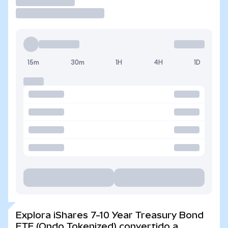
Operar
15m
30m
1H
4H
1D
Explora iShares 7-10 Year Treasury Bond
ETF (Ondo Tokenized) convertido a