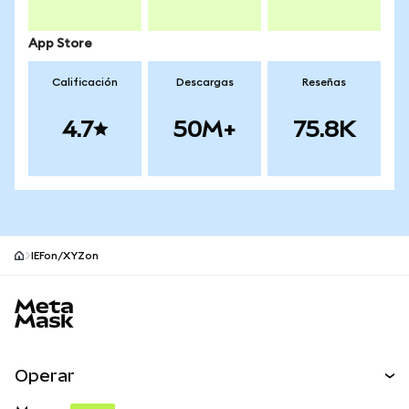
App Store
Calificación
Descargas
Reseñas
4.7
50M+
75.8K
IEFon/XYZon
Pie de página del sitio MetaMask
Operar
Canjear