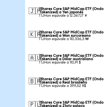
iShares Core S&P MidCap ETF (Ondo
🇯🇵
Tokenized) a Yen japonés
1 IJHon equivale a 12.367,17 ¥
iShares Core S&P MidCap ETF (Ondo
🇰🇷
Tokenized) a Won surcoreano
1 IJHon equivale a 110.336,3 ₩
iShares Core S&P MidCap ETF (Ondo
🇦🇺
Tokenized) a Dólar australiano
1 IJHon equivale a 110,91 $
iShares Core S&P MidCap ETF (Ondo
🇧🇷
Tokenized) a Real brasileño
1 IJHon equivale a 399,52 R$
iShares Core S&P MidCap ETF (Ondo
🇵🇱
Tokenized) a Złoty polaco