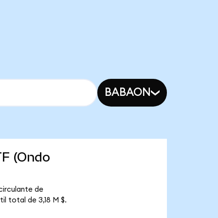
BABAON
TF (Ondo
circulante de
l total de 3,18 M $.