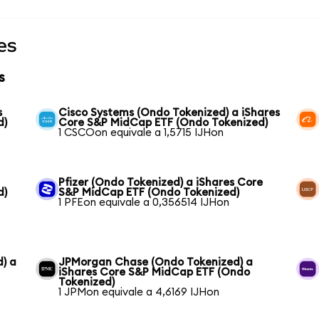
es
s
s
Cisco Systems (Ondo Tokenized) a iShares
d)
Core S&P MidCap ETF (Ondo Tokenized)
1 CSCOon equivale a 1,5715 IJHon
Pfizer (Ondo Tokenized) a iShares Core
d)
S&P MidCap ETF (Ondo Tokenized)
1 PFEon equivale a 0,356514 IJHon
) a
JPMorgan Chase (Ondo Tokenized) a
iShares Core S&P MidCap ETF (Ondo
Tokenized)
1 JPMon equivale a 4,6169 IJHon