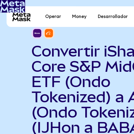
Operar
Money
Desarrollador
Convertir iSh
Core S&P Mi
ETF (Ondo
Tokenized) a 
(Ondo Tokeni
(IJHon a BAB