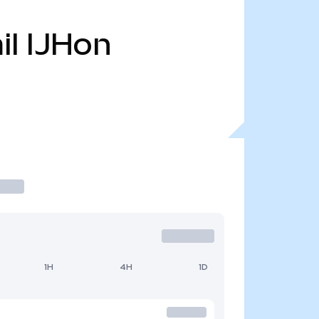
il
IJHon
1H
4H
1D