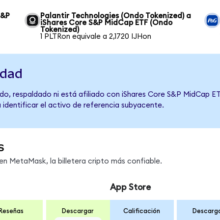
S&P
Palantir Technologies (Ondo Tokenized) a
iShares Core S&P MidCap ETF (Ondo
Tokenized)
1 PLTRon equivale a 2,1720 IJHon
idad
do, respaldado ni está afiliado con iShares Core S&P MidCap ET
 identificar el activo de referencia subyacente.
s
n MetaMask, la billetera cripto más confiable.
App Store
Reseñas
Descargar
Calificación
Descarg