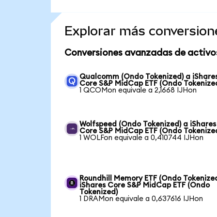
Explorar más conversion
Conversiones avanzadas de activo
Qualcomm (Ondo Tokenized) a iShare
Core S&P MidCap ETF (Ondo Tokenize
1 QCOMon equivale a 2,1668 IJHon
Wolfspeed (Ondo Tokenized) a iShares
Core S&P MidCap ETF (Ondo Tokenize
1 WOLFon equivale a 0,410744 IJHon
Roundhill Memory ETF (Ondo Tokenized
iShares Core S&P MidCap ETF (Ondo
Tokenized)
1 DRAMon equivale a 0,637616 IJHon