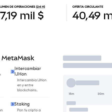
UMEN DE OPERACIONES
(24 H)
OFERTA CIRCULANTE
7,19 mil $
40,49 m
n MetaMask
Operar
Intercambiar
IJHon
r
Intercambia IJHon
en y entre
blockchains.
15m
30m
Staking
en
Pon tu cripto a