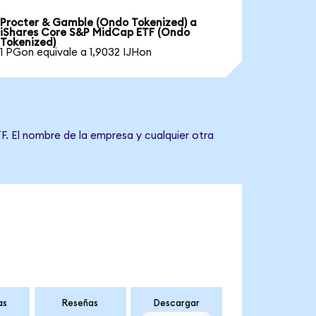
Procter & Gamble (Ondo Tokenized) a
iShares Core S&P MidCap ETF (Ondo
Tokenized)
1 PGon equivale a 1,9032 IJHon
F. El nombre de la empresa y cualquier otra
as
Reseñas
Descargar