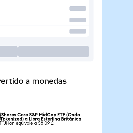
vertido a monedas
iShares Core S&P MidCap ETF (Ondo

Tokenized) a Libra Esterlina Británica
1 IJHon equivale a 58,09 £