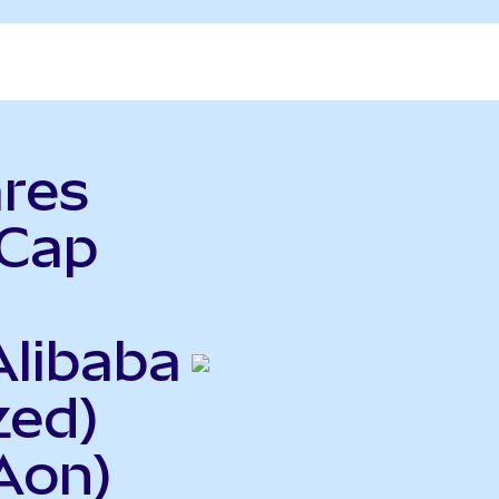
ares
dCap
Alibaba
zed)
Aon)