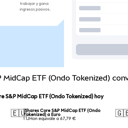
trabajar y gana
ingresos pasivos.
P MidCap ETF (Ondo Tokenized) con
ore S&P MidCap ETF (Ondo Tokenized) hoy
iShares Core S&P MidCap ETF (Ondo
🇪🇺
🇬
Tokenized) a Euro
1 IJHon equivale a 67,79 €