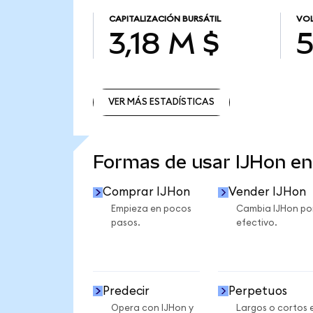
CAPITALIZACIÓN BURSÁTIL
VOL
3,18 M $
5
VER MÁS ESTADÍSTICAS
VER MÁS ESTADÍSTICAS
Formas de usar IJHon e
Comprar IJHon
Vender IJHon
Empieza en pocos
Cambia IJHon po
pasos.
efectivo.
Predecir
Perpetuos
Opera con IJHon y
Largos o cortos 