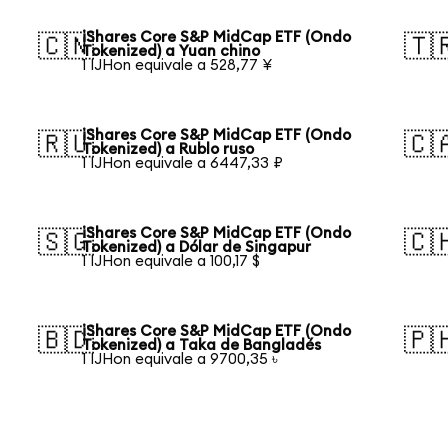
iShares Core S&P MidCap ETF (Ondo
🇨🇳
🇹
Tokenized) a Yuan chino
1 IJHon equivale a 528,77 ¥
iShares Core S&P MidCap ETF (Ondo
🇷🇺
🇨
Tokenized) a Rublo ruso
1 IJHon equivale a 6447,33 ₽
iShares Core S&P MidCap ETF (Ondo
🇸🇬
🇨
Tokenized) a Dólar de Singapur
1 IJHon equivale a 100,17 $
iShares Core S&P MidCap ETF (Ondo
🇧🇩
🇵
Tokenized) a Taka de Bangladés
1 IJHon equivale a 9700,35 ৳