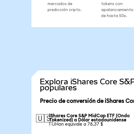
mercados de
tokens con
predicción cripto.
apalancamiento
de hasta 50x.
Explora iShares Core S&
populares
Precio de conversión de iShares C
iShares Core S&P MidCap ETF (Ondo
🇺🇸
Tokenized) a Dólar estadounidense
1 IJHon equivale a 78,37 $