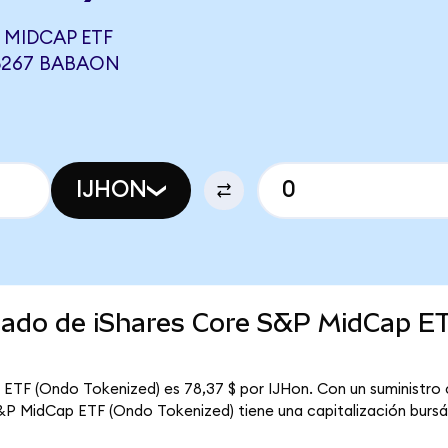
 MIDCAP ETF
05267 BABAON
IJHON
rcado de iShares Core S&P MidCap E
 ETF (Ondo Tokenized) es 78,37 $ por IJHon. Con un suministro 
S&P MidCap ETF (Ondo Tokenized) tiene una capitalización bursáti