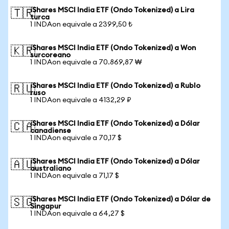
iShares MSCI India ETF (Ondo Tokenized) a Lira
🇹🇷
turca
1 INDAon equivale a 2399,50 ₺
iShares MSCI India ETF (Ondo Tokenized) a Won
🇰🇷
surcoreano
1 INDAon equivale a 70.869,87 ₩
iShares MSCI India ETF (Ondo Tokenized) a Rublo
🇷🇺
ruso
1 INDAon equivale a 4132,29 ₽
iShares MSCI India ETF (Ondo Tokenized) a Dólar
🇨🇦
canadiense
1 INDAon equivale a 70,17 $
iShares MSCI India ETF (Ondo Tokenized) a Dólar
🇦🇺
australiano
1 INDAon equivale a 71,17 $
iShares MSCI India ETF (Ondo Tokenized) a Dólar de
🇸🇬
Singapur
1 INDAon equivale a 64,27 $