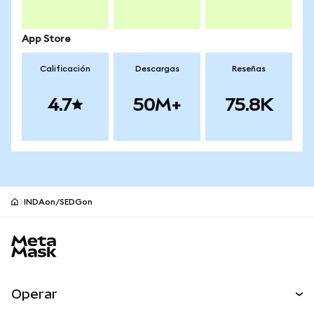
App Store
Calificación
Descargas
Reseñas
4.7
50M+
75.8K
INDAon/SEDGon
Pie de página del sitio MetaMask
Operar
Canjear