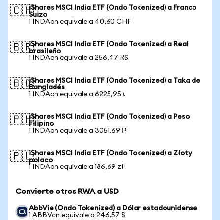
iShares MSCI India ETF (Ondo Tokenized) a Franco
🇨🇭
Suizo
1 INDAon equivale a 40,60 CHF
iShares MSCI India ETF (Ondo Tokenized) a Real
🇧🇷
brasileño
1 INDAon equivale a 256,47 R$
iShares MSCI India ETF (Ondo Tokenized) a Taka de
🇧🇩
Bangladés
1 INDAon equivale a 6225,95 ৳
iShares MSCI India ETF (Ondo Tokenized) a Peso
🇵🇭
Filipino
1 INDAon equivale a 3051,69 ₱
iShares MSCI India ETF (Ondo Tokenized) a Złoty
🇵🇱
polaco
1 INDAon equivale a 186,69 zł
Convierte otros RWA a USD
AbbVie (Ondo Tokenized) a Dólar estadounidense
1 ABBVon equivale a 246,57 $