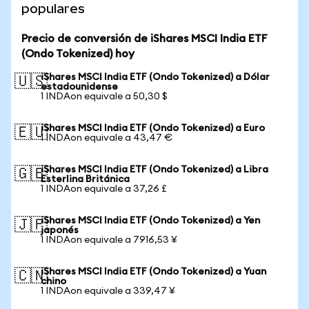
populares
Precio de conversión de iShares MSCI India ETF
(Ondo Tokenized) hoy
iShares MSCI India ETF (Ondo Tokenized) a Dólar
🇺🇸
estadounidense
1 INDAon equivale a 50,30 $
iShares MSCI India ETF (Ondo Tokenized) a Euro
🇪🇺
1 INDAon equivale a 43,47 €
iShares MSCI India ETF (Ondo Tokenized) a Libra
🇬🇧
Esterlina Británica
1 INDAon equivale a 37,26 £
iShares MSCI India ETF (Ondo Tokenized) a Yen
🇯🇵
japonés
1 INDAon equivale a 7916,53 ¥
iShares MSCI India ETF (Ondo Tokenized) a Yuan
🇨🇳
chino
1 INDAon equivale a 339,47 ¥