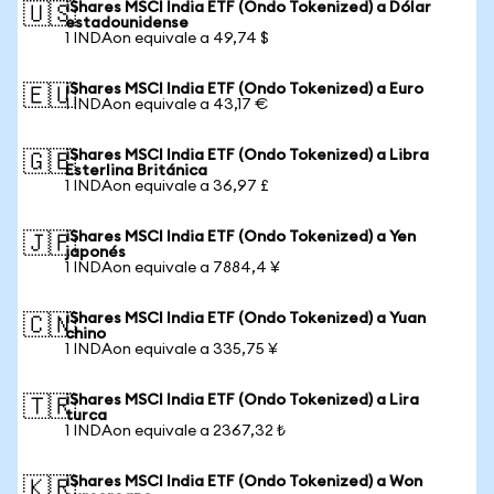
iShares MSCI India ETF (Ondo Tokenized) a Dólar
🇺🇸
estadounidense
1 INDAon equivale a 49,74 $
iShares MSCI India ETF (Ondo Tokenized) a Euro
🇪🇺
1 INDAon equivale a 43,17 €
iShares MSCI India ETF (Ondo Tokenized) a Libra
🇬🇧
Esterlina Británica
1 INDAon equivale a 36,97 £
iShares MSCI India ETF (Ondo Tokenized) a Yen
🇯🇵
japonés
1 INDAon equivale a 7884,4 ¥
iShares MSCI India ETF (Ondo Tokenized) a Yuan
🇨🇳
chino
1 INDAon equivale a 335,75 ¥
iShares MSCI India ETF (Ondo Tokenized) a Lira
🇹🇷
turca
1 INDAon equivale a 2367,32 ₺
iShares MSCI India ETF (Ondo Tokenized) a Won
🇰🇷