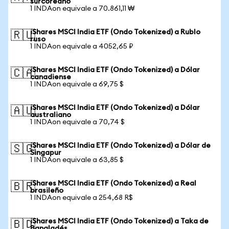
surcoreano
1 INDAon equivale a 70.861,11 ₩
iShares MSCI India ETF (Ondo Tokenized) a Rublo
🇷🇺
ruso
1 INDAon equivale a 4052,65 ₽
iShares MSCI India ETF (Ondo Tokenized) a Dólar
🇨🇦
canadiense
1 INDAon equivale a 69,75 $
iShares MSCI India ETF (Ondo Tokenized) a Dólar
🇦🇺
australiano
1 INDAon equivale a 70,74 $
iShares MSCI India ETF (Ondo Tokenized) a Dólar de
🇸🇬
Singapur
1 INDAon equivale a 63,85 $
iShares MSCI India ETF (Ondo Tokenized) a Real
🇧🇷
brasileño
1 INDAon equivale a 254,68 R$
iShares MSCI India ETF (Ondo Tokenized) a Taka de
🇧🇩
Bangladés