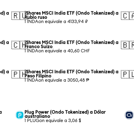
d) a
iShares MSCI India ETF (Ondo Tokenized) a
🇷🇺
🇨
Rublo ruso
1 INDAon equivale a 4133,94 ₽
d) a
iShares MSCI India ETF (Ondo Tokenized) a
🇨🇭
🇧
Franco Suizo
1 INDAon equivale a 40,60 CHF
d) a
iShares MSCI India ETF (Ondo Tokenized) a
🇵🇭
🇵
Peso Filipino
1 INDAon equivale a 3050,48 ₱
a
Plug Power (Ondo Tokenized) a Dólar
australiano
1 PLUGon equivale a 3,06 $