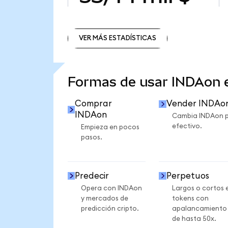
VER MÁS ESTADÍSTICAS
VER MÁS ESTADÍSTICAS
Formas de usar INDAon
Comprar
Vender INDAo
INDAon
Cambia INDAon 
efectivo.
Empieza en pocos
pasos.
Predecir
Perpetuos
Opera con INDAon
Largos o cortos 
y mercados de
tokens con
predicción cripto.
apalancamiento
de hasta 50x.