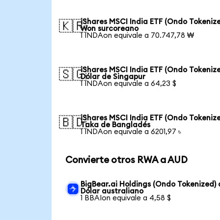
iShares MSCI India ETF (Ondo Tokenize
🇰🇷
Won surcoreano
1 INDAon equivale a 70.747,78 ₩
iShares MSCI India ETF (Ondo Tokenize
🇸🇬
Dólar de Singapur
1 INDAon equivale a 64,23 $
iShares MSCI India ETF (Ondo Tokenize
🇧🇩
Taka de Bangladés
1 INDAon equivale a 6201,97 ৳
Convierte otros RWA a AUD
BigBear.ai Holdings (Ondo Tokenized) 
Dólar australiano
1 BBAIon equivale a 4,58 $