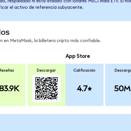
o, respaldado ni está afiliado con iShares MSCI India ETF. El n
ficar el activo de referencia subyacente.
dos
en MetaMask, la billetera cripto más confiable.
App Store
Reseñas
Descargar
Calificación
Descarg
83.9K
4.7
50M