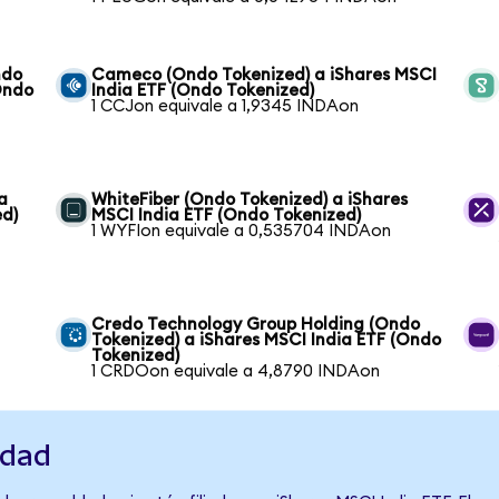
ndo
Cameco (Ondo Tokenized) a iShares MSCI
Ondo
India ETF (Ondo Tokenized)
1 CCJon equivale a 1,9345 INDAon
a
WhiteFiber (Ondo Tokenized) a iShares
ed)
MSCI India ETF (Ondo Tokenized)
1 WYFIon equivale a 0,535704 INDAon
Credo Technology Group Holding (Ondo
Tokenized) a iShares MSCI India ETF (Ondo
Tokenized)
1 CRDOon equivale a 4,8790 INDAon
idad