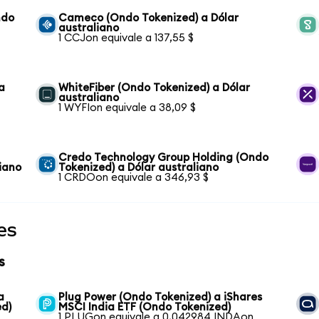
ndo
Cameco (Ondo Tokenized) a Dólar
australiano
1 CCJon equivale a 137,55 $
a
WhiteFiber (Ondo Tokenized) a Dólar
australiano
1 WYFIon equivale a 38,09 $
Credo Technology Group Holding (Ondo
iano
Tokenized) a Dólar australiano
1 CRDOon equivale a 346,93 $
es
s
a
Plug Power (Ondo Tokenized) a iShares
ed)
MSCI India ETF (Ondo Tokenized)
1 PLUGon equivale a 0,042984 INDAon