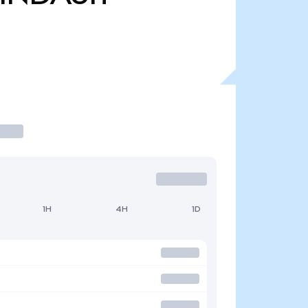
1H
4H
1D