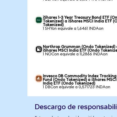
iShares 1-3 Year Treasury Bond ETF (O
Tokenized) a iShares MSCI India ETF (
Tokenized)
1 SHYon equivale a 1,6461 INDAon
Northrop Grumman (Ondo Tokenized) 
iShares MSCI India ETF (Ondo Tokeniz
1 NOCon equivale a 11,2866 INDAon
Invesco DB Commodity Index Tracking
Fund (Ondo Tokenized) a iShares MSCI
India ETF (Ondo Tokenized)
1 DBCon equivale a 0,571723 INDAon
Descargo de responsabil