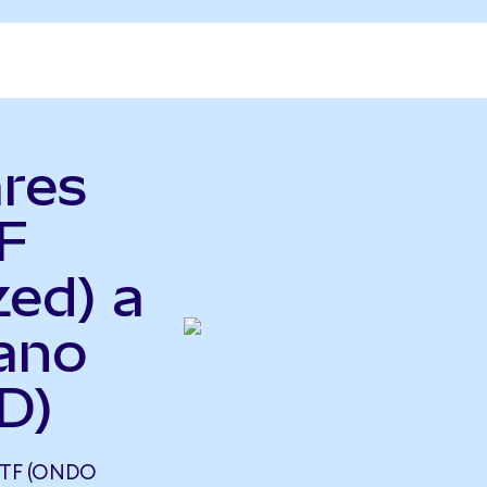
ares
F
zed) a
iano
D)
ETF (ONDO