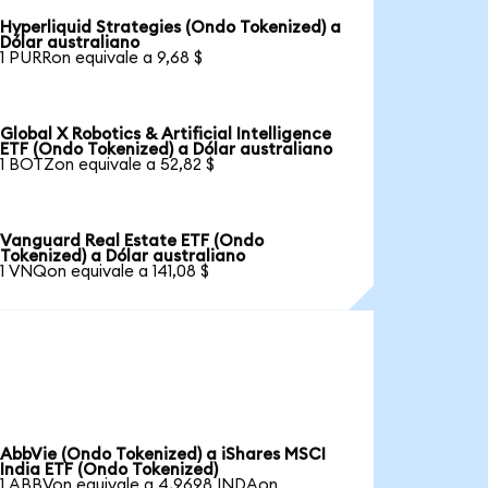
Hyperliquid Strategies (Ondo Tokenized) a
Dólar australiano
1 PURRon equivale a 9,68 $
Global X Robotics & Artificial Intelligence
ETF (Ondo Tokenized) a Dólar australiano
1 BOTZon equivale a 52,82 $
Vanguard Real Estate ETF (Ondo
Tokenized) a Dólar australiano
1 VNQon equivale a 141,08 $
AbbVie (Ondo Tokenized) a iShares MSCI
India ETF (Ondo Tokenized)
1 ABBVon equivale a 4,9698 INDAon