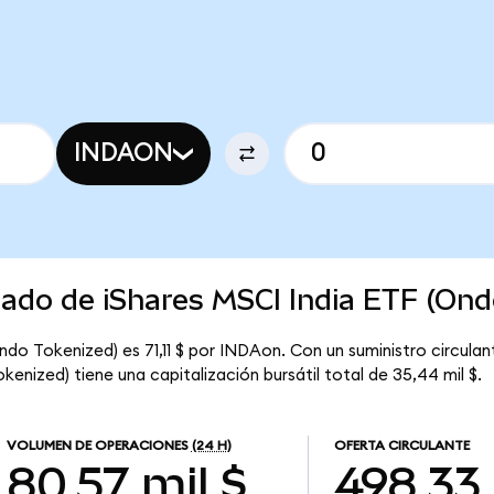
INDAON
cado de iShares MSCI India ETF (Ond
Ondo Tokenized) es 71,11 $ por INDAon. Con un suministro circul
kenized) tiene una capitalización bursátil total de 35,44 mil $.
VOLUMEN DE OPERACIONES
(24 H)
OFERTA CIRCULANTE
80,57 mil $
498,33