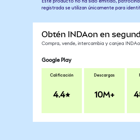
Este producto no ha sido emitido, patrocinad
registrada se utilizan únicamente para identi
Obtén INDAon en segun
Compra, vende, intercambia y canjea INDAon 
Google Play
Calificación
Descargas
4.4
10M+
4