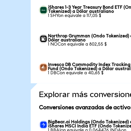
iShares 1-3 Year Treasury Bond ETF (O
Tokenized) a Dólar australiano
1 SHYon equivale a 117,05 $
Northrop Grumman (Ondo Tokenized) 
Dólar australiano
1 NOCon equivale a 802,55 $
Invesco DB Commodity Index Tracking
Fund (Ondo Tokenized) a Dólar austral
1 DBCon equivale a 40,65 $
Explorar más conversion
Conversiones avanzadas de activo
BigBear.ai Holdings (Ondo Tokenized) 
iShares MSCI India ETF (Ondo Tokeniz
1 BBAIon equivale a 0,064476 INDAon