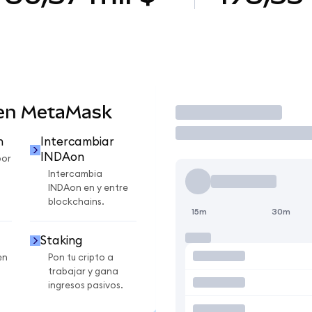
 en MetaMask
Operar
n
Intercambiar
INDAon
por
Intercambia
INDAon en y entre
blockchains.
15m
30m
Staking
en
Pon tu cripto a
trabajar y gana
ingresos pasivos.