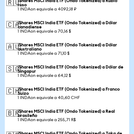
iShares MSCI India ETF (Ondo Tokenized) a Rublo
🇷🇺
ruso
1 INDAon equivale a 4092,18 ₽
iShares MSCI India ETF (Ondo Tokenized) a Dólar
🇨🇦
canadiense
1 INDAon equivale a 70,16 $
iShares MSCI India ETF (Ondo Tokenized) a Dólar
🇦🇺
australiano
1 INDAon equivale a 71,10 $
iShares MSCI India ETF (Ondo Tokenized) a Dólar de
🇸🇬
Singapur
1 INDAon equivale a 64,12 $
iShares MSCI India ETF (Ondo Tokenized) a Franco
🇨🇭
Suizo
1 INDAon equivale a 40,60 CHF
iShares MSCI India ETF (Ondo Tokenized) a Real
🇧🇷
brasileño
1 INDAon equivale a 255,71 R$
iShares MSCI India ETF (Ondo Tokenized) a Taka de