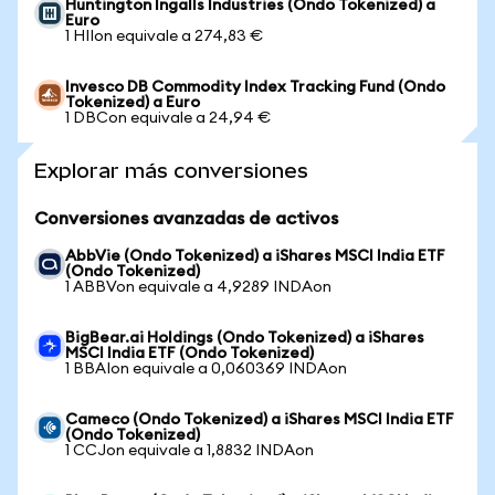
Huntington Ingalls Industries (Ondo Tokenized) a
Euro
1 HIIon equivale a 274,83 €
Invesco DB Commodity Index Tracking Fund (Ondo
Tokenized) a Euro
1 DBCon equivale a 24,94 €
Explorar más conversiones
Conversiones avanzadas de activos
AbbVie (Ondo Tokenized) a iShares MSCI India ETF
(Ondo Tokenized)
1 ABBVon equivale a 4,9289 INDAon
BigBear.ai Holdings (Ondo Tokenized) a iShares
MSCI India ETF (Ondo Tokenized)
1 BBAIon equivale a 0,060369 INDAon
Cameco (Ondo Tokenized) a iShares MSCI India ETF
(Ondo Tokenized)
1 CCJon equivale a 1,8832 INDAon