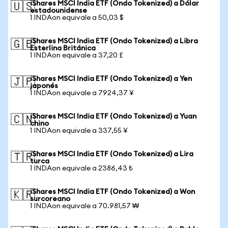
iShares MSCI India ETF (Ondo Tokenized) a Dólar
🇺🇸
estadounidense
1 INDAon equivale a 50,03 $
iShares MSCI India ETF (Ondo Tokenized) a Libra
🇬🇧
Esterlina Británica
1 INDAon equivale a 37,20 £
iShares MSCI India ETF (Ondo Tokenized) a Yen
🇯🇵
japonés
1 INDAon equivale a 7924,37 ¥
iShares MSCI India ETF (Ondo Tokenized) a Yuan
🇨🇳
chino
1 INDAon equivale a 337,55 ¥
iShares MSCI India ETF (Ondo Tokenized) a Lira
🇹🇷
turca
1 INDAon equivale a 2386,43 ₺
iShares MSCI India ETF (Ondo Tokenized) a Won
🇰🇷
surcoreano
1 INDAon equivale a 70.981,57 ₩