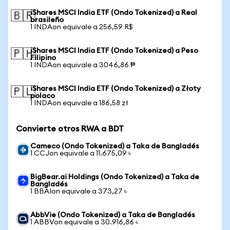
iShares MSCI India ETF (Ondo Tokenized) a Real
🇧🇷
brasileño
1 INDAon equivale a 256,59 R$
iShares MSCI India ETF (Ondo Tokenized) a Peso
🇵🇭
Filipino
1 INDAon equivale a 3046,86 ₱
iShares MSCI India ETF (Ondo Tokenized) a Złoty
🇵🇱
polaco
1 INDAon equivale a 186,58 zł
Convierte otros RWA a BDT
Cameco (Ondo Tokenized) a Taka de Bangladés
1 CCJon equivale a 11.675,09 ৳
BigBear.ai Holdings (Ondo Tokenized) a Taka de
Bangladés
1 BBAIon equivale a 373,27 ৳
AbbVie (Ondo Tokenized) a Taka de Bangladés
1 ABBVon equivale a 30.916,86 ৳