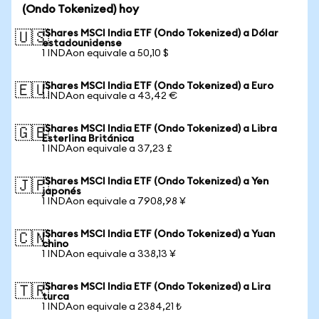
(Ondo Tokenized) hoy
iShares MSCI India ETF (Ondo Tokenized) a Dólar
🇺🇸
estadounidense
1 INDAon equivale a 50,10 $
iShares MSCI India ETF (Ondo Tokenized) a Euro
🇪🇺
1 INDAon equivale a 43,42 €
iShares MSCI India ETF (Ondo Tokenized) a Libra
🇬🇧
Esterlina Británica
1 INDAon equivale a 37,23 £
iShares MSCI India ETF (Ondo Tokenized) a Yen
🇯🇵
japonés
1 INDAon equivale a 7908,98 ¥
iShares MSCI India ETF (Ondo Tokenized) a Yuan
🇨🇳
chino
1 INDAon equivale a 338,13 ¥
iShares MSCI India ETF (Ondo Tokenized) a Lira
🇹🇷
turca
1 INDAon equivale a 2384,21 ₺