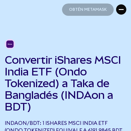
OBTÉN METAMASK
OBTÉN METAMASK
Convertir iShares MSCI
India ETF (Ondo
Tokenized) a Taka de
Bangladés (INDAon a
BDT)
INDAON/BDT: 1 ISHARES MSCI INDIA ETF
(ONDO TOKENIZED) EQUIVALE A 6191,9845 BDT