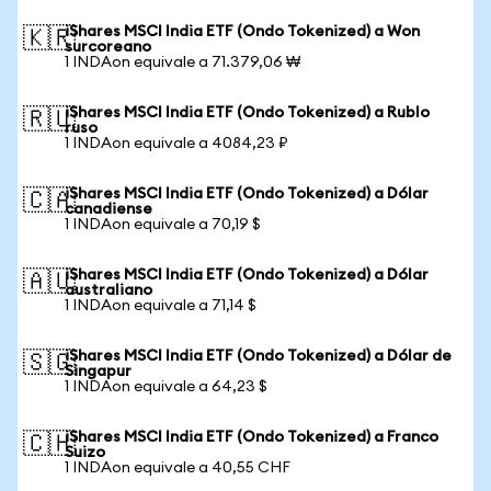
iShares MSCI India ETF (Ondo Tokenized) a Won
🇰🇷
surcoreano
1 INDAon equivale a 71.379,06 ₩
iShares MSCI India ETF (Ondo Tokenized) a Rublo
🇷🇺
ruso
1 INDAon equivale a 4084,23 ₽
iShares MSCI India ETF (Ondo Tokenized) a Dólar
🇨🇦
canadiense
1 INDAon equivale a 70,19 $
iShares MSCI India ETF (Ondo Tokenized) a Dólar
🇦🇺
australiano
1 INDAon equivale a 71,14 $
iShares MSCI India ETF (Ondo Tokenized) a Dólar de
🇸🇬
Singapur
1 INDAon equivale a 64,23 $
iShares MSCI India ETF (Ondo Tokenized) a Franco
🇨🇭
Suizo
1 INDAon equivale a 40,55 CHF